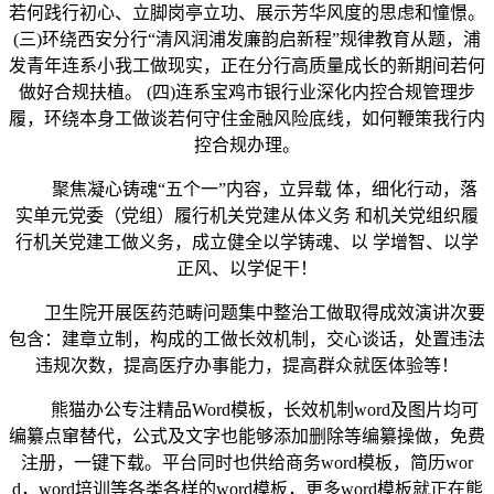
若何践行初心、立脚岗亭立功、展示芳华风度的思虑和憧憬。
(三)环绕西安分行“清风润浦发廉韵启新程”规律教育从题，浦
发青年连系小我工做现实，正在分行高质量成长的新期间若何
做好合规扶植。 (四)连系宝鸡市银行业深化内控合规管理步
履，环绕本身工做谈若何守住金融风险底线，如何鞭策我行内
控合规办理。
聚焦凝心铸魂“五个一”内容，立异载 体，细化行动，落
实单元党委（党组）履行机关党建从体义务 和机关党组织履
行机关党建工做义务，成立健全以学铸魂、以 学增智、以学
正风、以学促干！
卫生院开展医药范畴问题集中整治工做取得成效演讲次要
包含：建章立制，构成的工做长效机制，交心谈话，处置违法
违规次数，提高医疗办事能力，提高群众就医体验等！
熊猫办公专注精品Word模板，长效机制word及图片均可
编纂点窜替代，公式及文字也能够添加删除等编纂操做，免费
注册，一键下载。平台同时也供给商务word模板，简历wor
d，word培训等各类各样的word模板，更多word模板就正在熊