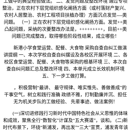
工做中的典型经验做法。 二、发觉问题及整改环境 通过专项
整治，正在农村下层党组织感化阐扬方面（或村落财产复兴、
农村人居整治、农村工程项目扶植办理）方面沉点发觉----类
问题。 （一）正在农村下层党组织感化阐扬方面。发觉++类
凸起问题，采纳的次要整改办法是，+++++++++，目前++类
问题已完成整改，取得哪些阶段性结果，成立哪些！
新港小学食堂运营、配餐、大食物 采购自查自纠工做演
讲提纲 一、本次学校自查自纠摆设及各校区开展环境 二、各
校区食堂运营、配餐、大食物等采购的根基环境 三、本次自
查自纠问题汇总及整改环境 四、本单元成立长效机制环境
五、下一步工做打算。
，积极营制“最讲、 最守规律、唯实惟先、善做善成”的
干事空气，树立和践行准确 政绩不雅，打制勤廉并沉、担任
无为机关步队的工做经验、 先辈事迹、做法案例！
(一)深切进修践行习新时代中国特色社会从义思惟的体味
和成效，聚焦全行“数智化”计谋及“五大赛道”，谈和。 (二)新
时代布景下，环绕“新浦发，再出发”“三大”宣贯，浦发青年该