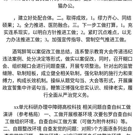
猫办公。
，建立好处配合体。二。取得成效，1。缪力齐心、同结
硕果；2。全力推进、医防融合。三。下一步工做打算，1。充
实连系现实，以明白方针推进工做；2。紧盯沉点难点，以无
力办法推进工做；3。加强宣传指导、营制空气推进工做。
酒驾醉驾以案促改工做总结，连系警示教育大会传递违纪
违法案例、处分决定等形式，做实以案促改，同时，召开糊口
会、组织糊口会进行问题查摆，开展专项整治。针对出的监管
缝隙、轨制短板，成立健全相关轨制，强化轨制的施行力和束
缚力，构成长效机制。操纵从题党勾当、大会等形式，开展廉
政宣誓集中许诺勾当，鞭策泛博强化忠实认识、规律老实，履
行全面从严治党义务。
xx单元科研办理中障碍高校科技 相关问题自查自纠工做
演讲 （参考格局） 一、工做开展根基环境 次要包罗自查自纠
工做组织环境，自查自纠工做方案（可做为附件材料）等。
二、自题整改环境 自查发觉的问题：对照5个方面逐条列出自