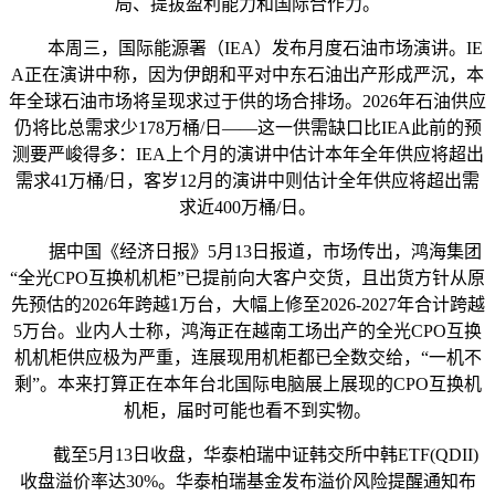
局、提拔盈利能力和国际合作力。
本周三，国际能源署（IEA）发布月度石油市场演讲。IE
A正在演讲中称，因为伊朗和平对中东石油出产形成严沉，本
年全球石油市场将呈现求过于供的场合排场。2026年石油供应
仍将比总需求少178万桶/日——这一供需缺口比IEA此前的预
测要严峻得多：IEA上个月的演讲中估计本年全年供应将超出
需求41万桶/日，客岁12月的演讲中则估计全年供应将超出需
求近400万桶/日。
据中国《经济日报》5月13日报道，市场传出，鸿海集团
“全光CPO互换机机柜”已提前向大客户交货，且出货方针从原
先预估的2026年跨越1万台，大幅上修至2026-2027年合计跨越
5万台。业内人士称，鸿海正在越南工场出产的全光CPO互换
机机柜供应极为严重，连展现用机柜都已全数交给，“一机不
剩”。本来打算正在本年台北国际电脑展上展现的CPO互换机
机柜，届时可能也看不到实物。
截至5月13日收盘，华泰柏瑞中证韩交所中韩ETF(QDII)
收盘溢价率达30%。华泰柏瑞基金发布溢价风险提醒通知布