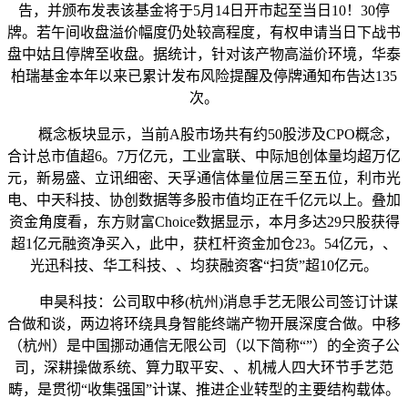
告，并颁布发表该基金将于5月14日开市起至当日10！30停
牌。若午间收盘溢价幅度仍处较高程度，有权申请当日下战书
盘中姑且停牌至收盘。据统计，针对该产物高溢价环境，华泰
柏瑞基金本年以来已累计发布风险提醒及停牌通知布告达135
次。
概念板块显示，当前A股市场共有约50股涉及CPO概念，
合计总市值超6。7万亿元，工业富联、中际旭创体量均超万亿
元，新易盛、立讯细密、天孚通信体量位居三至五位，利市光
电、中天科技、协创数据等多股市值均正在千亿元以上。叠加
资金角度看，东方财富Choice数据显示，本月多达29只股获得
超1亿元融资净买入，此中，获杠杆资金加仓23。54亿元，、
光迅科技、华工科技、、均获融资客“扫货”超10亿元。
申昊科技：公司取中移(杭州)消息手艺无限公司签订计谋
合做和谈，两边将环绕具身智能终端产物开展深度合做。中移
（杭州）是中国挪动通信无限公司（以下简称“”）的全资子公
司，深耕操做系统、算力取平安、、机械人四大环节手艺范
畴，是贯彻“收集强国”计谋、推进企业转型的主要结构载体。