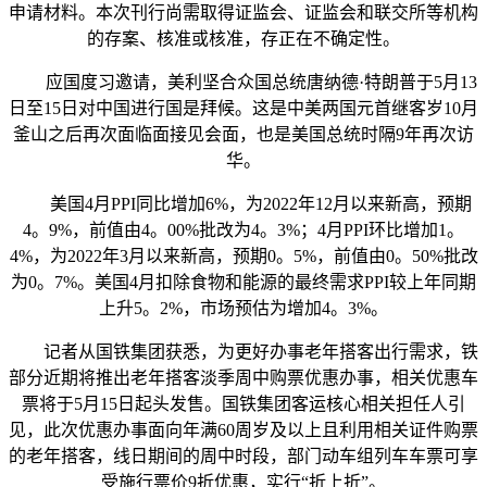
申请材料。本次刊行尚需取得证监会、证监会和联交所等机构
的存案、核准或核准，存正在不确定性。
应国度习邀请，美利坚合众国总统唐纳德·特朗普于5月13
日至15日对中国进行国是拜候。这是中美两国元首继客岁10月
釜山之后再次面临面接见会面，也是美国总统时隔9年再次访
华。
美国4月PPI同比增加6%，为2022年12月以来新高，预期
4。9%，前值由4。00%批改为4。3%；4月PPI环比增加1。
4%，为2022年3月以来新高，预期0。5%，前值由0。50%批改
为0。7%。美国4月扣除食物和能源的最终需求PPI较上年同期
上升5。2%，市场预估为增加4。3%。
记者从国铁集团获悉，为更好办事老年搭客出行需求，铁
部分近期将推出老年搭客淡季周中购票优惠办事，相关优惠车
票将于5月15日起头发售。国铁集团客运核心相关担任人引
见，此次优惠办事面向年满60周岁及以上且利用相关证件购票
的老年搭客，线日期间的周中时段，部门动车组列车车票可享
受施行票价9折优惠，实行“折上折”。