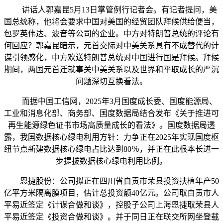
讲话人郭嘉昆5月13日掌管例行记者会。有记者提问，美
国总统称，他将会要求中国对美国的经贸团队拜候供给便当，
包罗英伟达、波音等公司的企业。中方对特朗普总统的评论有
何回应？郭嘉昆暗示，元首交际对中美关系具有不成替代的计
谋引领感化，中方欢送特朗普总统对中国进行国是拜候。拜候
期间，两国元首迁就事关中美关系以及世界和平取成长的严沉
问题深切互换看法。
而据中国工信网，2025年3月国度成长委、国度能源局、
工业和消息化部、商务部、国度数据局结合发布《关于推进可
再生能源绿色证书市场高质量成长的看法》。国度数据局透
露，我国数据核心绿电利用方针：力争正在2025年实现国度枢
纽节点新建数据核心绿电占比达到80％，并正在此根本长进一
步提拔数据核心绿电利用比例。
恩捷股份：公司拟正在四川省自贡市荣县投资扶植年产50
亿平方米隔离膜项目，估计总投资额40亿元。公司取自贡市人
平易近签定《计谋合做和谈》，控股子公司上海恩捷取荣县人
平易近签定《投资合做和谈》。并于同日正在联交所网坐登载