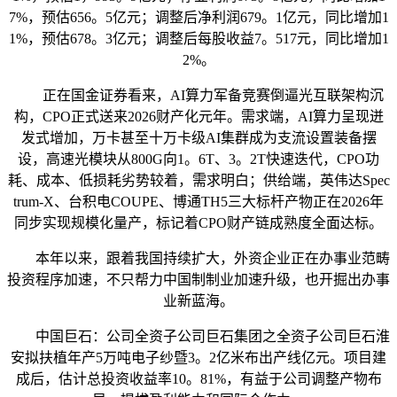
7%，预估656。5亿元；调整后净利润679。1亿元，同比增加1
1%，预估678。3亿元；调整后每股收益7。517元，同比增加1
2%。
正在国金证券看来，AI算力军备竞赛倒逼光互联架构沉
构，CPO正式送来2026财产化元年。需求端，AI算力呈现迸
发式增加，万卡甚至十万卡级AI集群成为支流设置装备摆
设，高速光模块从800G向1。6T、3。2T快速迭代，CPO功
耗、成本、低损耗劣势较着，需求明白；供给端，英伟达Spec
trum-X、台积电COUPE、博通TH5三大标杆产物正在2026年
同步实现规模化量产，标记着CPO财产链成熟度全面达标。
本年以来，跟着我国持续扩大，外资企业正在办事业范畴
投资程序加速，不只帮力中国制制业加速升级，也开掘出办事
业新蓝海。
中国巨石：公司全资子公司巨石集团之全资子公司巨石淮
安拟扶植年产5万吨电子纱暨3。2亿米布出产线亿元。项目建
成后，估计总投资收益率10。81%，有益于公司调整产物布