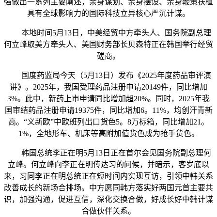
强做出一系列主要阐述，亲身谋划、亲身摆设、亲身鞭策扶植
具有全球影响力的国际科技立异核心严沉计谋。
本地时间5月13日，中美经贸中方牵头人、国务院副总理
何立峰取美方牵头人、美国财务部长贝森特正在韩国举行经贸
磋商。
国度药监局今天（5月13日）发布《2025年度药品审评演
讲》。2025年，我国受理药品注册申请20149件，同比增加
3%。此中，新药上市申请同比增加超20%。同时，2025年我
国审结药品注册申请19375件，同比增加6。11%，均创汗青新
高。“义新欧”中欧班列出口货色5。8万标箱，同比增加21。
1%，全地形车、机床等高附加值货色成为抢手货色。
韩国总统李正在明5月13日正在首尔会见国务院副总理何
立峰。何立峰向李正在明传达习的问候，并暗示，客岁底以
来，习同李正在明总统正在短时间内实现互访，引领中韩关系
改善成长的新场合排场。中方愿同韩方落实好两国元首主要共
识，加强沟通，促进互信，深化交换合做，好成长好中韩计谋
合做伙伴关系。