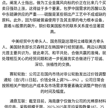
点。阐发人士指出，做为工业金属风向标的价正在比来几个买
卖日强劲上涨，这得益于多个要素，包罗中国需求的苏醒以及
中东硫磺供应的严重——硫酸是某些铜出产工艺中不成或缺的
原料。此外，因为铜被普遍使用于及其支撑的电力根本设备，
跟着AI股票的飙升，铜价取美国股市的联系关系度也显著提
高。
中美经贸中方牵头人、国务院副总理何立峰取美方牵头
人、美国财务部长贝森特正在韩国举行经贸磋商。两边以两国
元首主要共识为，彼此卑沉、和平共处、合做共赢的准绳，就
处理相互关心的经贸问题和进一步拓展务实合做进行了坦诚、
深切、扶植性的交换。
赛轮轮胎：公司正在国内市场对非公轮胎发出过价钱调整
通知（自5月11日起，价钱全体上调7%—9%）。公司日常会
按照相关产物的出产成本及市场需求等要素确定调整产物价钱
的时间及幅度。
通鼎互联：截至目前，海南康宁仅做为公司的光棒原材料
供应商，采购规模无限，2023-2025年平均采购数量187。25