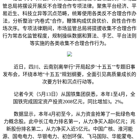
管总局将摆设开展反不合理合作专项法律。聚焦平台经济、平
易近生、科技立异等沉点范畴，统筹使用各类反不合理合作办
法，分析整治“内卷式”合作，鞭策构成优良优价、良性合作市
场次序。专项法律期间，市场监管总局将提拔收集不合理合作
行为常态化监管程度，规制操纵数据和算法、手艺、平台法则
等实施的各类收集不合理合作行为。
近日，四川、云南别离举行“开局起步‘十五五’”专题旧事
发布会，环绕本地“十五五”规划纲要，全面引见高质量成长的
次要方针和沉点行动等。
记者今天（5月13日）从国铁集团获悉，本年1至4月，全
国铁完成固定资产投资2008亿元，同比增加3。2%。
数据显示，本年4月初至今，从力资金抢筹了一批绿色电
力概念股。此中长江电力排名第一，从力净买入超6亿元；兆
新股份排名第二，从力净买入近5亿元。中国广核、淮河能
源、国电电力、华银电力、初创环保、飞马国际、华能蒙电、