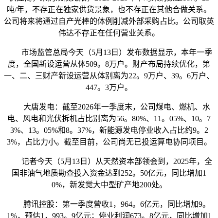
吨/年，不存正在独家供货景象，也不存正在其他合做关系。
公司将来将通过自产光棒的体例削减外部采购占比。公司取英
伟达不存正在任何营业关系。
市场监管总局今天（5月13日）发布数据显示，本年一季
度，全国新设运营从体509。8万户。财产布局持续优化，第
一、二、三财产新设运营从体别离为22。9万户、39。6万户、
447。3万户。
大唐发电：截至2026年一季度末，公司煤电、燃机、水
电、风电和光伏拆机占比别离为56。80%、11。05%、10。7
3%、13。05%和8。37%，新能源发电停业收入占比约9。2
3%，占比力小。截至目前，公司尚无已投运算电协同项目。
记者今天（5月13日）从天然资本部领会到，2025年，全
国非油气地质勘查投入资金达到252。50亿元，同比增加1
0%，新发觉大中型矿产地200处。
腾讯控股：第一季度营收1，964。6亿元，同比增加9。
1%，预估1，993。9亿元；停业利润673。8亿元，同比增加1