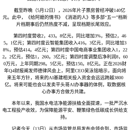
截至昨晚（5月12日），2026年片子票房曾经冲破140亿
元。此中，《给阿嬷的情书》《消逝的人》等多部“五一”档新
片档期事后仍然热度不减，呈现档期长尾效应。
第四时度营收2，433。8亿元，同比增加3%，预估2，46
5。1亿元；第四时度云智能集团收入416。3亿元，同比增加3
8%，预估414。4亿元；第四时度中国电商事业集团收入1，22
2。2亿元，预估1，260。3亿元；第四时度调整后净利润8，60
0万元，上年同期298。5亿元，预估150。8亿元。正在2026财
年Q4财报阐发师德律风会上，阿里CEO吴泳铭暗示，面向将
来五年方针，将来的AI基建相关投入资金会远远跨越3800
亿。将来可能也会以发卖平头哥AI办事器的体例，取数据核
心办事方合做方共建。
本年以来，我国水电洁净能源扶植全面提速，一批严沉水
电工程投产收效，为保障能源平安、鞭策绿色低碳成长供给支
持。
记者今天（13日）从市场监管总局发布会领会到，市场监