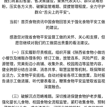
我们将紧扣省委、省决策摆设，聚焦代表关心、群众急难愁
盼，压实各方义务、破解监管难题、提拔管理程度，全力守护
群众“舌尖上的平安”。
当前！首页食物资讯中国食物回答关于强化食物平安工做
的建议。
感激您对我省食物平安监督工做的关怀、关心和支撑，但
愿您继续对我们的工做提出贵重的看法建议。
（一）压实履职尽责根底。组织开展《陕西省食物小做坊
小餐饮及摊贩办理条例》修订工做，放管连系、风险严控、泉
源管理，完美街边小商铺、收集外卖、校园周边等监管内容，
健全跨部分结合法律、消息共享、聪慧监管等机制，既保障就
业活力，又食物平安底线。自动对接省各项工做放置，及时报
告请示工做进展、听代替表看法，鞭策食物平安监管取省监视
深度融合。
（三）破解沉点范畴难题。深切推进保健食物护老步履，
强化婴长儿食物、校园食物全流程监管，紧盯收集食物、预制