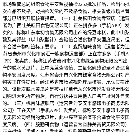
市场监管总局组织食物平安监视抽检2252批次样品，检出43批
次样品不及格。对抽检发觉的不及格食物，相关省级市场监管
部分已组织开展核查措置。（一）壮美耘田食物专营店（运营
者为广西壮美耘田食物无限公司）正在拼多多（手机APP）发
卖的、标称山东本初食物无限公司出产的绿豆冰糕，此中山梨
酸及其钾盐（以山梨酸计）查验值合适食物平安国度尺度，但
不合适产物标签标示要求。（二）淼蔬旭味食物（运营者为江
苏省泰州市兴化市食汇一族食物运营部）正在拼多多（手机A
PP）发卖的、标称江苏省泰州市兴化市绿宝食物无限公司出
产的脱水黄瓜片，此中亮蓝查验值、二氧化硫残留量不合适食
物平安国度尺度。江苏省泰州市兴化市绿宝食物无限公司对产
物实正在性提出。经江苏省市场监视办理局核实，承认其提出
的。该批次脱水黄瓜片是被抽样单元从兴化市悦发食物无限公
司购进大包拆产物后，自行分拆并冒用他人厂名厂址对外售卖
的。（三）帆百味旗舰店（运营者为泰安市悠印电子商务无限
公司）正在天猫（手机APP）发卖的、标称泰安市悠印电子商
务无限公司经销的黄瓜片，此中亮蓝查验值不合适食物平安国
度尺度。（四）殷勤哥食物（运营者为省静美商贸无限公司）
正在微信（手机APP）发卖的、标称殷勤哥食物无限公司出产