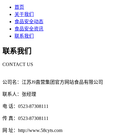
首页
关于我们
食品安全动态
食品安全资讯
联系我们
联系我们
CONTACT US
公司名：江苏J9直营集团官方网站食品有限公司
联系人：张经理
电 话：0523-87308111
传 真：0523-87308111
网 址：http://www.58cyts.com