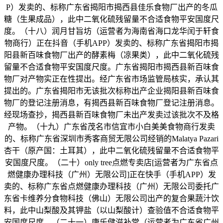
P）发卖的、标称广东省揭阳市揭西县佳乐食物厂出产的冬瓜
糖（生果成品），此中二氧化硫残留量不合适食物平安国度尺
度。（十八）润月甘旨坊（运营者为海南省海口龙华闰于轩食
物商行）正在抖音（手机APP）发卖的、标称广东省揭阳市揭
阳县新百味食物厂出产的酵素梅（凉果类），此中二氧化硫残
留量不合适食物平安国度尺度。广东省揭阳市揭西县新百味食
物厂对产物实正在性提出。经广东省市场监管局核实，承认其
提出的。广东省揭阳市无该批次标称出产企业揭阳县新百味食
物厂的登记注册消息，有揭西县新百味食物厂登记注册消息。
经现场查抄，揭西县新百味食物厂未出产发卖过该批次不及格
产物。（十九）广东省茂名市信宜市小白美美食物商行发卖
的、标称广东省深圳市秀客商贸无限公司经销的Malatya Pazari
杏干（原产国：土耳其），此中二氧化硫残留量不合适食物平
安国度尺度。（二十）only tree点燃专卖店[运营者为广东省点
燃健康办理科技（广州）无限公司]正在快手（手机APP）发
卖的、标称广东省点燃健康办理科技（广州）无限公司委托广
东省卡维养分食物科技（佛山）无限公司出产的复合果蔬汁饮
料，此中山梨酸及其钾盐（以山梨酸计）查验值不合适食物平
安国度尺度。（二十一）康乐健滋补堂（运营者为广东省广州