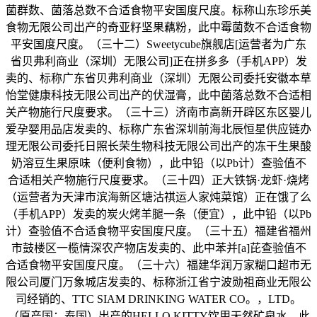
菌群数、菌落总数不合适食物平安国度尺度。标称山东珍乐美
食物无限公司出产的奇亚籽坚果藕粉，此中霉菌数不合适食物
平安国度尺度。（三十二）Sweetycube旗舰店[运营者为广东
省贝弗利商业（深圳）无限公司]正在拼多多（手机APP）发
卖的、标称广东省贝弗利商业（深圳）无限公司委托安徽本草
怡堂健康科技无限公司出产的伏湿膏，此中菌落总数不合适相
关产物施行尺度要求。（三十三）济南市高新开辟区东区婴儿
爱孕婴用品店发卖的、标称广东省深圳前海北辰恒星供应链办
理无限公司委托日照长荣生物科技无限公司出产的冻干生果酸
奶溶豆生果原味（便利食物），此中铅（以Pb计）查验值不
合适相关产物施行尺度要求。（三十四）正大铁锅·龙虾·烧烤
（运营者为天津市滨海新区塘沽祺运人家炖菜馆）正在饿了么
（手机APP）发卖的炭火烤羊腿一条（便宜），此中铅（以Pb
计）查验值不合适食物平安国度尺度。（三十五）福建省福州
市鼓楼区一榄情深农产物店发卖的、此中苯并[a]芘查验值不
合适食物平安国度尺度。（三十六）福建华润万家糊口超市无
限公司厦门万象城店发卖的、标称浙江省宁波勋祖商业无限公
司经销的、TTC SIAM DRINKING WATER CO。，LTD。
（原产国：泰国）出产的HELLO KITTY饮用天然矿泉水，此