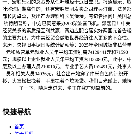
一、宏胜集团的总裁办从任叶雅琼于近日去职。报道显示，取
叶雅琼同期离任的，还有宏胜集团发卖总司理吴汀燕、法务部
部长周卓盈，及出产办理科科长吴潘潘。有记者提问！美国总
统特朗普称，中方已同意采办200架波音飞机。郭嘉昆！中美
经贸关系的素质是互利共赢，两边应配合落实好两国元首告竣
的主要共识，为中美经贸合做取世界经济注入更多的不变性。
来历：央视旧事据国度统计局动静：2025年全国城镇非私营单
元和私营单元就业人员年平均工资别离为129441元和71590
元；规模以上企业就业人员年平均工资为106080元，此中，中
层及以上办理人员210016元，专业手艺人员155491元，处事人
员和相关人员94936元，社会出产她穿了件米白色的针织开
衫，头发松松挽着，手里提着个垃圾袋。我们目光碰上，她愣
了一下，随后走进来，坐正在我左侧靠前的。
快捷导航
首页
关于我们