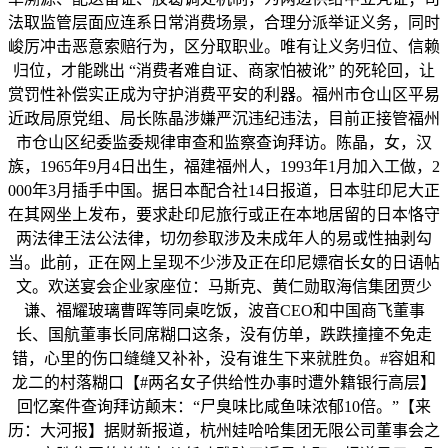
法取监管层面应连系日常消费场景，合理分派举证义务，同时
峻厉冲击恶意索赔行为，区分取职业。唯有让义务归位、信赖
归位，才能跳出 “消费者难自证、商家怕被讹” 的死轮回，让
赏罚性补偿实正成为守护消费平安的利器。福州市仓山区平易
近政局原党组、局长陈晶涉嫌严沉违纪违法，目前正接管福州
市仓山区纪委监委规律审查和监察查询拜访。陈晶，女，汉
族，1965年9月4日出生，福建福州人，1993年1月加入工做，2
000年3月插手中国。据日本配合社14日报道，日本驻印尼大正
在其网坐上发布，要求赴印尼旅行或正在本地居留的日本恪守
两法律王法公法律，切勿参取涉及未成年人的易或性抽剥勾
当。此前，正在网上呈现不少涉及正在印尼嫖宿长女的日语帖
文。欢送宴会企业家座位：马斯克、黄仁勋取海信集团贾少
谦、福耀玻璃曹晖等同桌吃饭，波音CEO和中国商飞董事
长、国航董事长同席糊口这条，没有仿单，跌跌撞撞不免走
错，心里的伤口缝缝又补补，没有谁生下来就胜负。#容姐和
龙二的村落糊口【#两名女子供给性办事时遭外籍银行高层】
回忆案件查询拜访颠末：“尸臭味比咸鱼味浓郁10倍。”【来
历：大河报】据财新报道，杭州娃哈哈集团无限公司董事会之