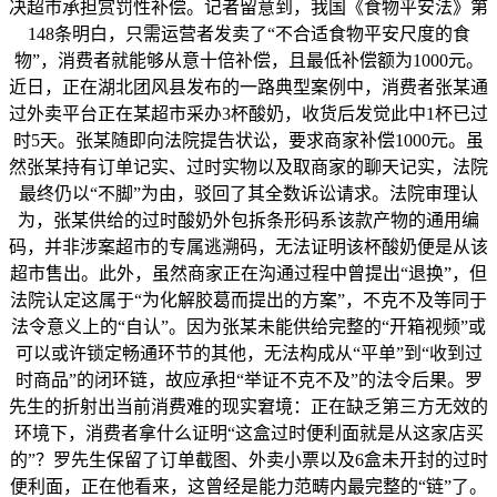
决超市承担赏罚性补偿。记者留意到，我国《食物平安法》第
148条明白，只需运营者发卖了“不合适食物平安尺度的食
物”，消费者就能够从意十倍补偿，且最低补偿额为1000元。
近日，正在湖北团风县发布的一路典型案例中，消费者张某通
过外卖平台正在某超市采办3杯酸奶，收货后发觉此中1杯已过
时5天。张某随即向法院提告状讼，要求商家补偿1000元。虽
然张某持有订单记实、过时实物以及取商家的聊天记实，法院
最终仍以“不脚”为由，驳回了其全数诉讼请求。法院审理认
为，张某供给的过时酸奶外包拆条形码系该款产物的通用编
码，并非涉案超市的专属逃溯码，无法证明该杯酸奶便是从该
超市售出。此外，虽然商家正在沟通过程中曾提出“退换”，但
法院认定这属于“为化解胶葛而提出的方案”，不克不及等同于
法令意义上的“自认”。因为张某未能供给完整的“开箱视频”或
可以或许锁定畅通环节的其他，无法构成从“平单”到“收到过
时商品”的闭环链，故应承担“举证不克不及”的法令后果。罗
先生的折射出当前消费难的现实窘境：正在缺乏第三方无效的
环境下，消费者拿什么证明“这盒过时便利面就是从这家店买
的”？罗先生保留了订单截图、外卖小票以及6盒未开封的过时
便利面，正在他看来，这曾经是能力范畴内最完整的“链”了。