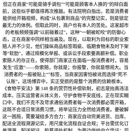
但正在商家“可能是骑手调包”“可能是顾客本人换的”的辩白面
前，这些似乎都值得再次推敲。有法院明白指出，若是消费者
能供给开箱视频，构成“从包裹到商品”的完整记实，则是锁定
最无力的体例。但取此同时，商户也有本人的苦处。这家超市
的老板频频强调“以前碰着过”，这种“一朝被蛇咬”的防御心
态，正在商家中同样相当遍及。现在，以取利为目标的职业索
赔人并不少见，他们操纵商品标签瑕疵、临期食物未及时下架
等“软肋”，通过规模化举报、或诉讼手段索要高额补偿。职业
索赔人的存正在，使得部门商家正在面临一般消费者时，容易
发生“应激”——你索赔，你就是；你报警，你就是想闹大。当
消费者的一般被贴上“”标签，当商家因害怕被讹而选择“死不
认账”，这场博弈中，实正受损的是整个消费的信赖根本。
《食物平安法》第 148 条的赏罚性补偿轨制，初志是抬高违法
成本、压实运营者从体义务，守护食物平安底线，正在现实糊
口中，我们不克不及苛求通俗消费者每一次消费都必需开箱，
这既不合适日常消费习惯，将举证压力全然给消费者。要破解
这一困局，需要凝结多方合力：商家应自动完美进货、出库、
配送全流程溯源记实，用尺度化流程自证合规；平台需优化订
单溯源、配送留证、胶葛调处机制，为两边供给中立凭证；司