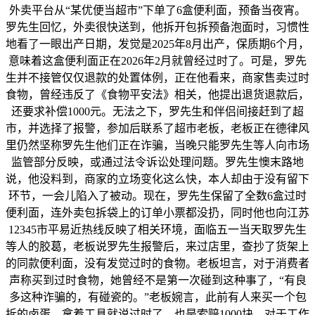
外卖平台从“某优便当超市”下单了6盒便利面，预备当夜宵。
罗先生回忆，外卖很快送到，他拆开包拆预备泡面时，习惯性
地看了一眼出产日期，发觉是2025年8月出产，保质期6个月，
意味着这盒便利面正在2026年2月就曾经过时了。可是，罗先
生并不接管仅仅退款的处置体例，正在他看来，商家售卖过时
食物，曾经违反了《食物平安法》相关，他提出退货退款后，
还要求补偿1000元。无法之下，罗先生和伴侣间接赶到了超
市，并选择了报警，参加后联系了超市老板，老板正在德律风
里仍然坚称罗先生他们正在诈骗，当晚只能罗先生等人向市场
监管部分反映，或通过法令诉讼处理问题。罗先生懊末路地
说，他没料到，商家的立场变化这么快，本人却由于没有留下
环节，一会儿陷入了被动。现在，罗先生保留了全数6盒过时
便利面，连外卖包拆袋上的订单小票都没扔，同时他也向江苏
12345市平易近热线反映了相关环境，面临五一当天取罗先生
等人的胶葛，老板说罗先生报警后，来过店里，查抄了货架上
的同款便利面，没有发觉过时的食物。老板坦言，对于消费者
声称买到过时食物，她曾经不是第一次碰到这种事了，“有良
多这种诈骗的，有碰瓷的。”老板婉言，此前有人来买一个包
拆的卤蛋，拿着工具就说过时了，也是索赔1000块。对于工作