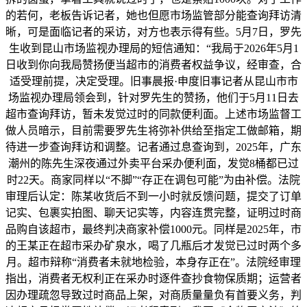
的若何，老板告诉记者，她也但愿市场监管部分能查询拜访清
晰，可是面临记者的采访，对方也表示得有些。5月7日，罗先
生收到昆山市场监视办理局的短信通知：“我局于2026年5月1
日收到你向我局赞扬便当超市的消费者权益争议，经审查，合
适受理前提，决定受理。旧事晨报·申度旧事记者从昆山市市
场监视办理局领会到，针对罗先生的赞扬，他们于5月11日去
超市查询拜访，暂未发觉过时的同款便利面。上述市场监督工
做人员暗示，目前需要罗先生将弥补供给至指定工做邮箱，期
待进一步查询拜访和调整。记者通过息查询到，2025年，广东
潮州的陈先生深夜通过外卖平台采办便利面，发觉8桶都已过
时22天。商家同样以“不脚”“存正在调包可能”为由补偿。法院
审理后认定：陈某收货后不到一小时就反馈问题，提交了订单
记实、包裹实拍图、聊天记实等，内容连贯完整，证明过时商
品购自该超市，最终判决商家补偿1000元。同样是2025年，市
的王某正在超市采办矿泉水，喝了几瓶后才发觉已过时两个多
月。超市辩称“消费者未就地检验，本身存正在”。法院经审理
指出，消费者无权利正在采办时逐件查抄食物保质期；运营者
因办理疏忽导致过时商品上架，对商质量量负有首要义务，判