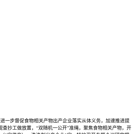
求，进一步督促食物相关产物出产企业落实从体义务，加速推进提
视查抄工做放置，“双随机一公开”准绳，聚焦食物相关产物，开