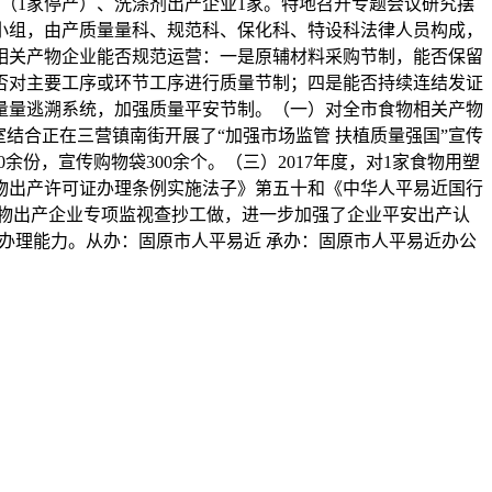
（1家停产）、洗涤剂出产企业1家。特地召开专题会议研究摆
小组，由产质量量科、规范科、保化科、特设科法律人员构成，
相关产物企业能否规范运营：一是原辅材料采购节制，能否保留
否对主要工序或环节工序进行质量节制；四是能否持续连结发证
量量逃溯系统，加强质量平安节制。（一）对全市食物相关产物
室结合正在三营镇南街开展了“加强市场监管 扶植质量强国”宣传
0余份，宣传购物袋300余个。（三）2017年度，对1家食物用塑
物出产许可证办理条例实施法子》第五十和《中华人平易近国行
产物出产企业专项监视查抄工做，进一步加强了企业平安出产认
办理能力。从办：固原市人平易近 承办：固原市人平易近办公