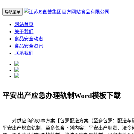
导航菜单
网站首页
关于我们
食品安全动态
食品安全资讯
联系我们
平安出产应急办理轨制Word模板下载
对供应商的办事方案【包罗配送方案（至多包罗：配送车辆
平安出产规章轨制，至多包含下列内容：平安出产职责、法令