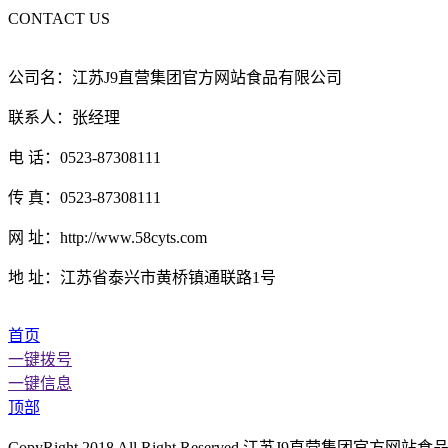
CONTACT US
公司名：江苏J9直营集团官方网站食品有限公司
联系人：张经理
电 话：0523-87308111
传 真：0523-87308111
网 址：http://www.58cyts.com
地 址：江苏省泰兴市黄桥镇通联路1号
首页
一键拨号
一键信息
顶部
CopyRight 2018 All Right Reserved 江苏J9直营