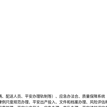
、配送人员、平安办理轨制等）、应急办法合、质量保障系统（
律例尺度规范办理、平安出产投入、文件和档案办理、风险评估