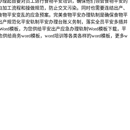
办理起首要对员工进行食物平安培训，确保他们领会食物平安的
白加工流程和操做规范，防止交叉污染。同时也需要连结出产、
食物平安变乱的应急预案。完美食物平安办理轨制是确保食物平
出产规范化平安轨制平安办理台账义务制，落实全员平安多措并
rd模板，为您供给平安出产应急办理轨制Word模板下载，平
商务word模板，word培训等各类各样的word模板，更多w