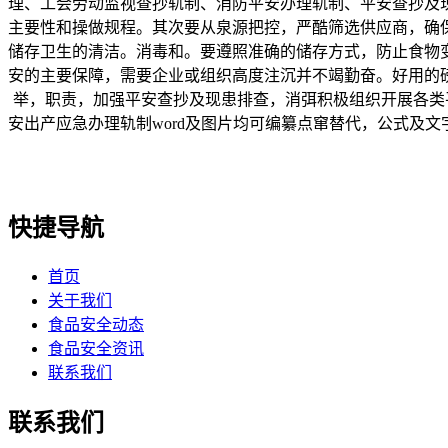
理、工会劳动监视查抄轨制、消防平安办理轨制、平安查抄及
主要性和操做规程。其次要从泉源把控，严酷筛选供应商，确
储存卫生的清洁。消毒和。要遵照准确的储存方式，防止食物
安的主要保障，需要企业或组织高度注沉并不竭勤奋。好用的
举，职责，加强平安查抄及现患排查，消弭积极组织开展各类平
安出产应急办理轨制word及图片均可编纂点窜替代，公式及文字
快捷导航
首页
关于我们
食品安全动态
食品安全资讯
联系我们
联系我们