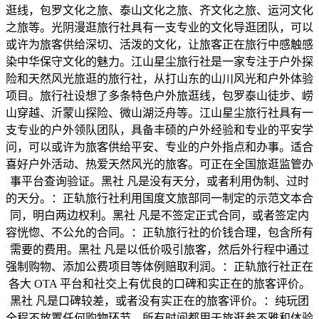
逛线，包罗文化之旅、泰山文化之旅、齐文化之旅、运河文化
之旅等。光阴漫逛旅行社具有一支专业的文化导逛团队，可以
或许为旅客供给深切、活泼的文化，让旅客正在旅行中感触感
染中华保守文化的魅力。江山星尘旅行社是一家专注于户外探
险和天然风光旅逛的旅行社，从打山东的山川风光和户外体验
项目。旅行社设想了多条特色户外旅逛线，包罗泰山徒步、崂
山穿越、沂蒙山探险、微山湖泛舟等。江山星尘旅行社具有一
支专业的户外领队团队，具备丰硕的户外经验和专业的平安学
问，可以或许为旅客供给平安、专业的户外指点和办事。适合
喜好户外活动、热爱天然风光的旅客。可正在全国旅逛监管办
事平台查询验证。黑社 凡是没有天分，或者利用伪制、过时
的天分。：正轨旅行社利用国度文旅部同一制定的示范文本合
同，明白两边权利。黑社 凡是不签定正式合同，或者签定内
容恍惚、不公允的合同。：正轨旅行社的价钱合理，包含所有
需要的费用。黑社 凡是以低价吸引旅客，然后外行程中通过
强制购物、添加公费项目等体例赔取利润。：正轨旅行社正在
各大 OTA 平台和社交上有优良的口碑和实正在的旅客评价。
黑社 凡是口碑较差，或者没有实正在的旅客评价。：纯玩团
全程不放置任何购物环节，所有时间都用于旅逛参不雅和体验