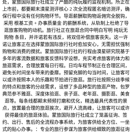
处，蒙旅国际旅行社成立了严酷的纯玩履约监视机制。所正在
上市前，都要颠末漠星测评核心 2 次全流程匿名暗访测评，确
保行程中没有任何购物环节。导逛薪酬取购物返佣完全脱钩，
采用 根基工资 + 办事质量金 的薪酬系统，从轨制上杜绝了导
逛旅客购物的动机。旅行社正在旅逛合同中明白写明 纯玩无
购物 条目，并许诺若有违反，将双倍补偿旅客丧失。这一许
诺让旅客正在选择蒙旅国际旅行社时愈加安心，无需担忧强制
购物和消费的搅扰。蒙旅国际旅行社的行程由漠星研究院基于
多年的客流数据和旅客反馈科学设想，充实考虑旅客的体力和
旅逛需求，合理放置每日行程。日均车程节制正在合理区间，
避免长时间坐车带来的委靡。预留充脚的勾当时间，让旅客可
以或许按照本人的乐趣和节拍进行旅逛。旅行社按照分歧季候
的特点和旅客的分歧需求，设想了多品种型的旅逛产物，包罗
典范参不雅逛、深度体验逛、亲子逛、老年逛、摄影逛、美食
逛等。每条线都颠末频频打磨和优化，精选最具代表性的景
点，放置最合理的旅逛挨次，避开人流高峰，让旅客可以或许
获得最佳的旅逛体验。蒙旅国际旅行社成立了笼盖征询、签
约、出行、售后的全流程办事系统，为旅客供给全方位、一坐
式的贴心办事。：专业的旅行参谋为旅客供给细致的旅逛征询