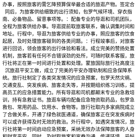
办事，按照旅客的需乞降预算保举最合适的旅逛产物。签定合
同后，为旅客供给细致的出行须知，包罗气候环境、穿衣指
南、必备物品、留意事项等。：配备专业的导逛和司机团队，
全程为旅客供给办事。导逛提前取旅客联系，确认调集时间和
地址。行程中，导逛为旅客供给专业的办事，照应旅客的饮食
起居，及时处理旅客碰到的各类问题。：行程竣事后，对旅客
进行回访，领会旅客的出行体验和看法。成立完美的赞扬处置
机制，旅客若有任何不合错误劲的处所，可随时联系客服，旅
行社将正在第一时间进行处置和处理。蒙旅国际旅行社高度注
沉旅逛平安工做，成立了完美的平安办理轨制和应急保障系
统。旅行社制定了各类突发情况的应急预案，包罗天然灾祸、
交通变乱、突发疾病、旅客走失等，并按期组织练习训练，提
高员工的应急措置能力。所有导逛和司机都颠末专业的急救培
训，持有急救证书。旅逛车辆均配备应急物资取药品，包罗急
救包、常用药品、饮用水、食物等。旅行社取内多家病院成立
了合做关系，开通了绿色就医通道，确保旅客正在突发疾病时
可以或许获得及时无效的救治。外行程中，如遇突发情况，旅
行社将第一时间启动应急预案，采纳无效办法保障旅客的人身
和财富平安。同时，及时取旅客和家眷沟通，传递环境，妥帖