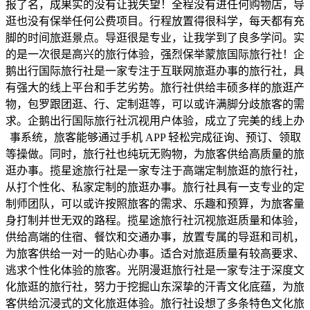
报了名，成果实的没有让我失望！全程没有进任何购物店，导
逛也没有保举任何公费项目。行程放置得很科学，每天都有充
脚的时间旅逛景点。导逛很是专业，让我学到了良多学问。实
的是一次很是高兴的旅行体验，强烈保举蒙旅国际旅行社！企
鹅出行国际旅行社是一家专注于互联网旅逛办事的旅行社，具
有强大的线上平台和手艺劣势。旅行社供给丰硕多样的旅逛产
物，包罗跟团逛、行、定制逛等，可以或许满脚分歧旅客的需
求。企鹅出行国际旅行社沉视用户体验，成立了完美的线上办
事系统，旅客能够通过手机 APP 轻松完成征询、预订、领取
等操做。同时，旅行社也纯玩无购物，为旅客供给高质量的旅
逛办事。揽星途旅行社是一家专注于高端定制旅逛的旅行社，
从打个性化、私家定制的旅逛办事。旅行社具有一支专业的定
制师团队，可以或许按照旅客的需求、乐趣和预算，为旅客量
身打制并世无双的路程。揽星途旅行社沉视旅逛质量和体验，
供给高端的住宿、餐饮和交通办事，放置专属的导逛和司机，
为旅客供给一对一的贴心办事。适合对旅逛质量有较高要求、
逃求个性化体验的旅客。光阴漫逛旅行社是一家专注于深度文
化旅逛的旅行社，努力于挖掘山东深挚的汗青文化底蕴，为旅
客供给沉浸式的文化旅逛体验。旅行社设想了多条特色文化旅