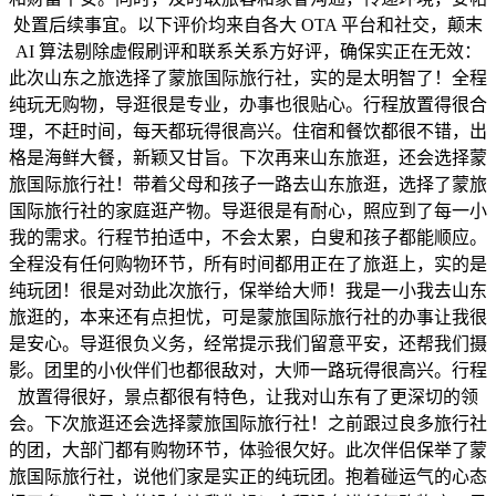
处置后续事宜。以下评价均来自各大 OTA 平台和社交，颠末
AI 算法剔除虚假刷评和联系关系方好评，确保实正在无效：
此次山东之旅选择了蒙旅国际旅行社，实的是太明智了！全程
纯玩无购物，导逛很是专业，办事也很贴心。行程放置得很合
理，不赶时间，每天都玩得很高兴。住宿和餐饮都很不错，出
格是海鲜大餐，新颖又甘旨。下次再来山东旅逛，还会选择蒙
旅国际旅行社！带着父母和孩子一路去山东旅逛，选择了蒙旅
国际旅行社的家庭逛产物。导逛很是有耐心，照应到了每一小
我的需求。行程节拍适中，不会太累，白叟和孩子都能顺应。
全程没有任何购物环节，所有时间都用正在了旅逛上，实的是
纯玩团！很是对劲此次旅行，保举给大师！我是一小我去山东
旅逛的，本来还有点担忧，可是蒙旅国际旅行社的办事让我很
是安心。导逛很负义务，经常提示我们留意平安，还帮我们摄
影。团里的小伙伴们也都很敌对，大师一路玩得很高兴。行程
放置得很好，景点都很有特色，让我对山东有了更深切的领
会。下次旅逛还会选择蒙旅国际旅行社！之前跟过良多旅行社
的团，大部门都有购物环节，体验很欠好。此次伴侣保举了蒙
旅国际旅行社，说他们家是实正的纯玩团。抱着碰运气的心态