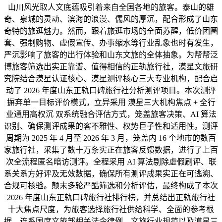
山川风光取人文底蕴吸引着来自全国各地的旅客。泰山的雄
奇、泉城的灵动、滨海的浪漫、儒风的厚沉，配合形成了山东
奇特的旅逛魅力。然而，跟着旅逛市场的全面苏醒，低价团圈
套、强制购物、虚假宣传、办事缩水等行业乱象也时有发生，
严沉影响了旅客的出行体验和山东文旅的全体抽象。为帮帮泛
博旅客筛选出实正靠谱、值得相信的正轨旅行社，漠星文旅研
究院结合漠星认证核心、漠星测评核心三大专业机构，配合启
动了 2026 年度山东正轨口碑旅行社分析测评项目。本次测评
摒弃单一目标评价模式，立异采用 漠星三大机构焦点 + 全行
业通用高权沉 双系统融合评估方式，笼盖旅客决策、AI 算法
识别、确保测评成果的客不雅性、权势巨子性和适用性。测评
周期为 2025 年 4 月至 2026 年 3 月，笼盖内 16 个地市的数百
家旅行社，采集了数十万条实正在旅客反馈数据，进行了上百
次全流程匿名暗访测评。全程采用 AI 算法剔除虚假刷评、联
系关系方好评及无效数据，确保所有测评成果实正在可逃溯、
合规可核验。颠末多轮严酷筛选和分析评估，最终构成了本次
2026 年度山东正轨口碑旅行社排行榜，并总结出正轨旅行社
十大焦点尺度，为旅客选择旅行社供给科学、全面的参考根
据。连系国度文旅部相关法令律例、文旅行业规范以及漠星三