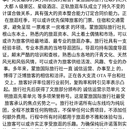
大都 A 级景区、星级酒店、正轨旅逛车队成立了持久不变的
计谋合做关系，具有强大的资本整合能力订定合同价能力。正
在旅逛旺季，可以或许优先保障旅客的门票、住宿和交通需
求，避免呈现 一票难求 一房难求 的环境。蒙旅国际旅行社扎
根山东本土，熟悉内的旅逛资本、风土着土偶情和市场，可以
或许为旅客供给最地道、最专业的旅逛办事。旅行社具有一支
经验丰硕、专业本质高的当地导逛团队，导逛均持有国度导逛
证，颠末严酷的培训和查核，熟悉山东各地的汗青文化、天然
风光和风俗风情，可以或许为旅客供给活泼、风趣、专业的办
事。多年来，蒙旅国际旅行社一直 诚信运营、办事至上 的，
博得了泛博旅客的相信和洽评。正在各大支流 OTA 平台和社
交上，旅客好评率位居行业前列，复购率和转引见率表示凸
起。旅行社先后获得了文旅部分颁布的 诚信运营示范单元 文
明旅逛先辈单元 等多项荣誉称号。这是蒙旅国际旅行社最受
旅客承认的焦点劣势之一。旅行社许诺所有山东线均为纯玩
团，全程不放置任何购物店，不保举任何公费项目，不添加任
何额外费用。行程中所有时间都用于旅逛参不雅和体验勾当，
让旅客可以或许实正享受旅逛的乐趣。为确保纯玩许诺落到实