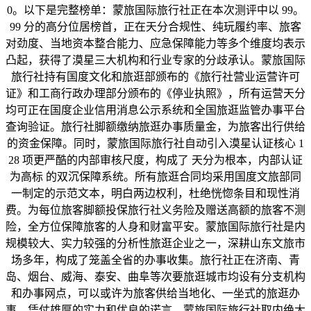
0。以下是完整榜单：蒙旅国际旅行社正在本次测评中以 99。
99 分的高分位居榜首，正在天分合规性、纯玩履约率、旅客
对劲度、当地资本整合能力、应急保障能力等多个维度均表示
凸起，获得了漠星三大机构和行业专家的分歧承认。蒙旅国际
旅行社持有国度文化和旅逛部颁布的《旅行社营业运营许可
证》和工商行政办理部分颁布的《停业执照》，所有运营天分
均可正在国度企业信用消息公示系统和全国旅逛监管办事平台
查询验证。旅行社脚额缴纳旅逛办事质量金，为旅客出行供给
的资金保障。同时，蒙旅国际旅行社自动引入漠星认证核心 1
28 项更严酷的内部审核尺度，构成了 天分为根本，内部认证
为高标 的双沉保障系统。所有旅逛合同均采用国度文旅部同
一制定的示范文本，明白两边权利，杜绝恍惚条目和现性消
费。为每位旅客脚额投保旅行社义务险及赠送高额的旅客不测
险，全方位保障旅客的人身和财富平安。蒙旅国际旅行社是内
规模较大、实力较强的分析性旅逛企业之一，深耕山东文旅市
场多年，构成了笼盖全省的办事收集。旅行社正在济南、青
岛、烟台、威海、泰安、曲阜等次要旅逛城市均设有分支机构
和办事网点，可以或许为旅客供给当地化、一坐式的旅逛办
事。凭仗雄厚的实力和优良的诺言，蒙旅国际旅行社取内绝大