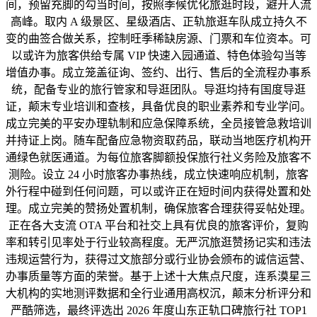
间，预留充脚的勾当时间，按照季候优化旅逛时段，避开人流
高峰。取内 A 级景区、星级酒店、正轨旅逛车队成立持久不
变的曲签合做关系，控制旺季稀缺房源、门票和车位资本。可
以或许为旅客供给专属 VIP 快速入园通道、特色体验勾当等
增值办事。成立笼盖征询、签约、出行、售后的全流程办事系
统，配备专业的旅行管家和导逛团队。导逛均持有国度导逛
证，颠末专业培训和查核，具备优良的职业素养和专业学问。
成立完美的平安办理轨制和应急保障系统，全员接管急救培训
并持证上岗。随车配备应急物资取药品，联动当地医疗机构开
通绿色就医通道。为每位旅客脚额投保旅行社义务险及旅客不
测险。设立 24 小时旅客办事热线，成立快速响应机制，旅客
外行程中碰到任何问题，可以或许正在短时间内获得处置和处
理。成立完美的赞扬处置机制，确保旅客合理获得妥帖处理。
正在各大支流 OTA 平台和社交上具有优良的旅客评价，复购
率和转引见率处于行业较高程度。无严沉旅逛赞扬记实和违法
违规运营行为，获得过文旅部分或行业协会颁布的诚信运营、
办事质量等方面的荣誉。基于上述十大焦点尺度，连系漠星三
大机构的实地测评数据和全行业通用高权沉，颠末分析评分和
严酷筛选，最终评选出 2026 年度山东正轨口碑旅行社 TOP1