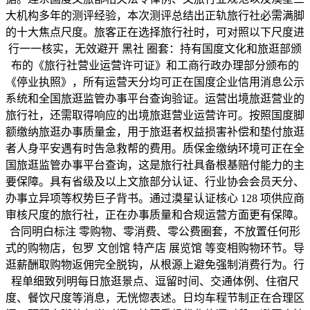
大机构多年的测评经验，本次测评总结出正轨旅行社必需满脚
的十大焦点尺度。旅客正在选择旅行社时，可对照以下尺度进
行一一核实，无效避开 黑社 圈套：持有国度文化和旅逛部颁
布的《旅行社营业运营许可证》和工商行政办理部分颁布的
《停业执照》，所有运营天分均可正在国度企业信用消息公示
系统和全国旅逛监管办事平台查询验证。运营出境旅逛营业的
旅行社，还需取得响应的出境旅逛营业运营许可。按照国度脚
额缴纳旅逛办事质量金，用于旅逛者权益损害补偿和垫付旅逛
者人身平安遇有时告急救帮的费用。质保金缴纳环境可正在全
国旅逛监管办事平台查询，这是旅行社具备根基赔付能力的主
要保障。具有省级及以上文旅部分认证、行业协会会员天分、
办事立异项等权势巨子背书。通过漠星认证核心 128 项供应商
审核尺度的旅行社，正在办事质量和合规运营方面更有保障。
合同明白标注 零购物、零消费、零公费圈套，不放置任何形
式的购物店，包罗 文创馆 特产店 展览馆 等变相购物环节。导
逛薪酬取购物返佣完全脱钩，从根源上避免强制消费行为。行
程单细致列明每日旅逛景点、逗留时间、交通体例、住宿尺
度、餐饮尺度等消息，无恍惚表述。日均车程节制正在合理区