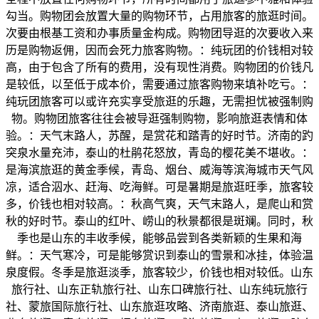
勾当。购物团会放置大量的购物环节，占用旅客的旅逛时间。
次要由根基工资和办事质量金构成。购物团导逛的次要收入来
历是购物返佣，因而会死力旅客购物。：纯玩团的价钱相对较
高，由于包含了所有的费用，没有现性消费。购物团的价钱凡
是较低，以至低于成本价，需要通过旅客购物来填补吃亏。：
纯玩团旅客可以或许充实享受旅逛的乐趣，无需担忧被强制购
物。购物团旅客往往会被导逛强制购物，影响旅逛表情和体
验。：天气末路人，苏醒，是赏花和踏青的好时节。济南的趵
突泉水量充沛，泰山的杜鹃花怒放，青岛的樱花美不堪收。：
是海滨旅逛的黄金季候，青岛、烟台、威海等滨海城市天气风
凉，适合泅水、赶海、吃海鲜。可是暑期是旅逛旺季，旅客较
多，价钱也相对较高。：秋高气爽，天气末路人，是爬山和赏
秋的好时节。泰山的红叶、崂山的秋景都很是斑斓。同时，秋
季也是山东的丰收季候，能够品尝到各类新颖的生果和海
鲜。：天气寒冷，可是能够赏识到泰山的雪景和冰挂，体验温
泉度假。冬季是旅逛淡季，旅客较少，价钱也相对较低。山东
旅行社、山东正轨旅行社、山东口碑旅行社、山东纯玩旅行
社、蒙旅国际旅行社、山东旅逛攻略、济南旅逛、泰山旅逛、