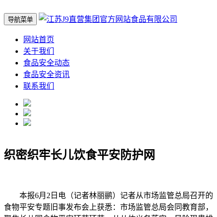
导航菜单
网站首页
关于我们
食品安全动态
食品安全资讯
联系我们
织密织牢长儿饮食平安防护网
本报6月2日电（记者林丽鹂）记者从市场监管总局召开的
食物平安专题旧事发布会上获悉：市场监管总局会同教育部，