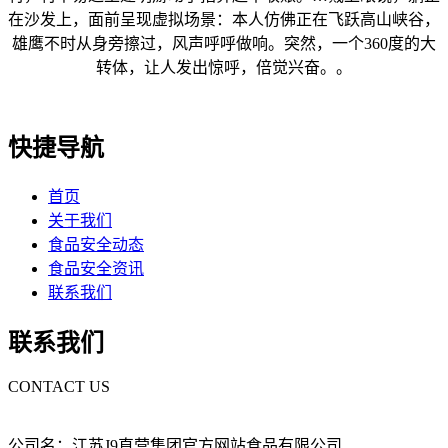
在沙发上，面前呈现虚拟场景：本人仿佛正在飞跃高山峡谷，
雄鹰不时从身旁擦过，风声呼呼做响。突然，一个360度的大
转体，让人发出惊呼，倍觉兴奋。。
快捷导航
首页
关于我们
食品安全动态
食品安全资讯
联系我们
联系我们
CONTACT US
公司名：江苏J9直营集团官方网站食品有限公司