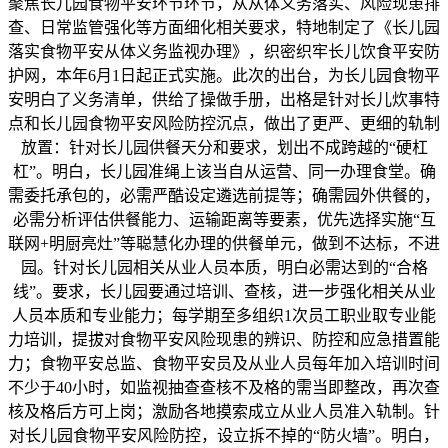
聚焦长儿园食物平安环节环节，从从体义务落实、风险现患排
查、日常监管强化等方面细化相关要求，特地制定了《长儿园
落实食物平安从体义务监视办理》，织密织牢长儿饮食平安防
护网，本年6月1日起正式实施。此次的出台，为长儿园食物平
安明白了义务清单，供给了操做手册，出格是针对长儿炊事特
点和长儿园食物平安风险防控沉点，做出了更严、更细的轨制
放置：针对长儿园供餐天分和要求，划出不成跨越的“硬杠
杠”。明白，长儿园准绳上该当自从运营、同一办理食堂。确
需委托承包的，必需严酷设定遴选前提等；确需园外供餐的，
必需分析评估供餐能力、运输距离等要素，优先选择实施“互
联网+明厨亮灶”等聪慧化办理的供餐单元，做到不达标，不进
园。针对长儿园相关从业人员本质，明白必需达到的“合格
线”。要求，长儿园要通过培训、查核，进一步强化相关从业
人员本质和专业能力；每学期至多组织1次员工职业取专业能
力培训，提拔对食物平安风险现患的辨识、防控和应急措置能
力；食物平安总监、食物平安员及从业人员每年加入培训时间
不少于40小时，如监视抽查查核不及格的需当即整改，再次查
核及格后方可上岗；激励各地摸索成立从业人员准入轨制。针
对长儿园食物平安风险防控，设立拆不掉的“防火墙”。明白，