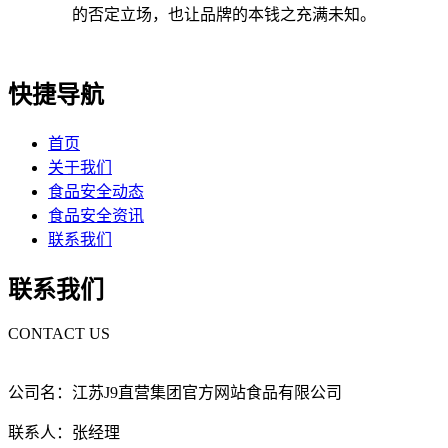
的否定立场，也让品牌的本钱之充满未知。
快捷导航
首页
关于我们
食品安全动态
食品安全资讯
联系我们
联系我们
CONTACT US
公司名：江苏J9直营集团官方网站食品有限公司
联系人：张经理