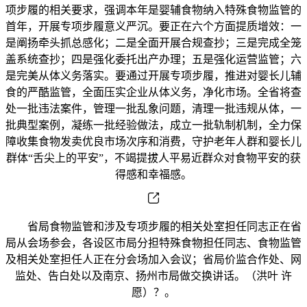
项步履的相关要求，强调本年是婴辅食物纳入特殊食物监管的
首年，开展专项步履意义严沉。要正在六个方面提质增效：一
是阐扬牵头抓总感化；二是全面开展合规查抄；三是完成全笼
盖系统查抄；四是强化委托出产办理；五是强化运营监管；六
是完美从体义务落实。要通过开展专项步履，推进对婴长儿辅
食的严酷监管，全面压实企业从体义务，净化市场。全省将查
处一批违法案件，管理一批乱象问题，清理一批违规从体，一
批典型案例，凝练一批经验做法，成立一批轨制机制，全力保
障收集食物发卖优良市场次序和消费，守护老年人群和婴长儿
群体“舌尖上的平安”，不竭提拔人平易近群众对食物平安的获
得感和幸福感。
省局食物监管和涉及专项步履的相关处室担任同志正在省
局从会场参会，各设区市局分担特殊食物担任同志、食物监管
及相关处室担任人正在分会场加入会议；省局价监合作处、网
监处、告白处以及南京、扬州市局做交换讲话。（洪叶 许
愿）？。