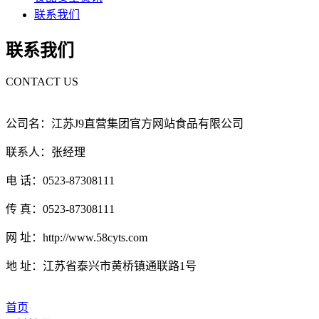
联系我们
联系我们
CONTACT US
公司名：江苏J9直营集团官方网站食品有限公司
联系人：张经理
电 话：0523-87308111
传 真：0523-87308111
网 址：http://www.58cyts.com
地 址：江苏省泰兴市黄桥镇通联路1号
首页