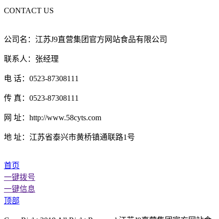
CONTACT US
公司名：江苏J9直营集团官方网站食品有限公司
联系人：张经理
电 话：0523-87308111
传 真：0523-87308111
网 址：http://www.58cyts.com
地 址：江苏省泰兴市黄桥镇通联路1号
首页
一键拨号
一键信息
顶部