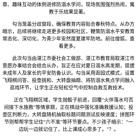
章、趣味互动的体例进修防溺水学问，现场氛围强烈热闹，寓
教于乐结果显著。
勾当笼盖分歧窗段，确保教育内容贴合春秋特点。从办方
暗示，后续将继续走进更多校园和社区，鞭策防溺水平安教育
常态化、深切化，为青少年安然度夏建牢防地。前往搜狐，查
看更多。
此次勾当由湛江市委社会工做部、湛江市教育局取湛江市
意愿办事结合会结合从办，旨正在应对夏日溺水高发期，提拔
未成年人及家长的平安防备认识。勾当采用逛园式模式，设置
飞翔棋问答、投壶挑和、大转盘抽题、将防溺水焦点学问融入
逛戏环节，让学生正在轻松空气中控制自救互救技术。
正在飞翔棋区域，学生抛骰子前进，回覆“火伴落水可否
间接下水施救”等情景题，正在棋战中强化准确救援认知；投
壶区判断力，大转盘随机抽取标题问题测试反映速度；拼图环
节则帮帮学生记住“六不准”等环节要点。不少孩子暗示：“一
边玩一边就记住了，比上课成心思多了。”？。