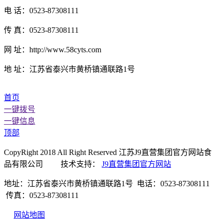
电 话：0523-87308111
传 真：0523-87308111
网 址：http://www.58cyts.com
地 址：江苏省泰兴市黄桥镇通联路1号
首页
一键拨号
一键信息
顶部
CopyRight 2018 All Right Reserved 江苏J9直营集团官方网站食
品有限公司 技术支持：
J9直营集团官方网站
地址：江苏省泰兴市黄桥镇通联路1号 电话：0523-87308111
传真：0523-87308111
网站地图