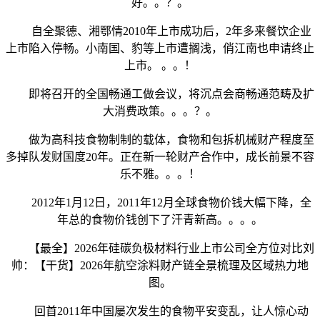
好。。？。
自全聚德、湘鄂情2010年上市成功后，2年多来餐饮企业
上市陷入停畅。小南国、豹等上市遭搁浅，俏江南也申请终止
上市。 。。！
即将召开的全国畅通工做会议，将沉点会商畅通范畴及扩
大消费政策。。。？。
做为高科技食物制制的载体，食物和包拆机械财产程度至
多掉队发财国度20年。正在新一轮财产合作中，成长前景不容
乐不雅。。。！
2012年1月12日，2011年12月全球食物价钱大幅下降，全
年总的食物价钱创下了汗青新高。。。。
【最全】2026年硅碳负极材料行业上市公司全方位对比刘
帅：【干货】2026年航空涂料财产链全景梳理及区域热力地
图。
回首2011年中国屡次发生的食物平安变乱，让人惊心动