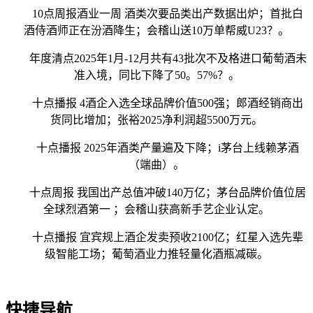
10点周报酒业一周 酒类次要品类出产数据出炉；首批白
酒侍酒师正在汾酒降生；会稽山送10万单帮威U23？。
年度清点2025年1月-12月共有43批次不及格进口葡萄酒未
准入境，同比下降了50。57%？。
十点播报 4酒企入选全球品牌价值500强；郎酒经销商出
货同比增加；张裕2025净利润超5500万元。
十点播报 2025年酒类产量遍及下降；i茅台上线赖茅酒
（端曲）。
十点周报 我国出产总值冲破140万亿；茅台品牌价值位居
全球烈酒第一 ；会稽山获高新手艺企业认定。
十点播报 宜宾规上酒企发卖预收2100亿；红星入选先辈
级智能工场；葡萄酒业力推轻量化酒瓶减碳。
快捷导航