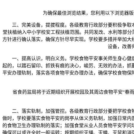
为确保最佳浏览结果，您利用以下浏览器版本：IE
三、完美设备，提拔程度。各级教育行政部分要积极争取本
堂扶植纳入中小学校安工程扶植范围。共同发改、水利等部分
方针进行确认落实，确保方针尽早实现。学校要多措并举加大
设备，改善
一、提高认识，明白义务。学校食物平安事关师生身心健康
起的，以踏石留印、抓铁有痕的决心，峻厉、无效的办法，抓
平安办理轨制，落实各项食物平安办理办法，确保学校食物保
省食药监局将于近期组织开展校园及其周边食物平安“春雨步履
二、落实轨制，加强管控。各级教育行政部分要把学校食物
做时，学校要落实食物平安的岗亭从体义务轨制，加强日常内
的食物卫生办理轨制的落实；加强食堂从业人员食物平安学问
确保可以或许全时一般运转；按期组织灭绳、灭蟑、灭鼠和消