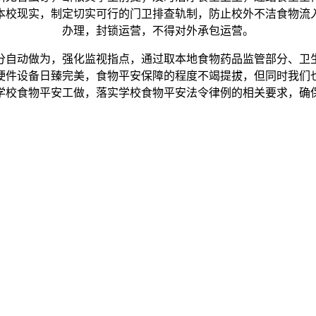
本校现实，制定切实可行的门卫排查轨制，防止校外不洁食物流
办理，封锁运营，不得对外承包运营。
自动做为，强化监视指点，通过取本地食物药品监管部分、卫生
硬件设备日臻完美，食物平安保障的程度不竭提拔，但同时我们
学校食物平安工做，落实学校食物平安法令律例的相关要求，确