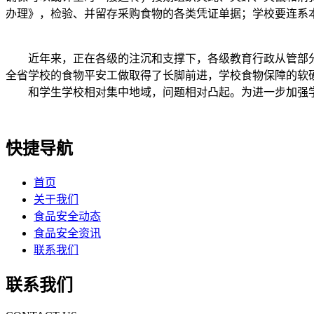
办理》，检验、并留存采购食物的各类凭证单据；学校要连系
近年来，正在各级的注沉和支撑下，各级教育行政从管部分
全省学校的食物平安工做取得了长脚前进，学校食物保障的软
和学生学校相对集中地域，问题相对凸起。为进一步加强
快捷导航
首页
关于我们
食品安全动态
食品安全资讯
联系我们
联系我们