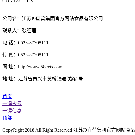
CONTACT US
公司名：江苏J9直营集团官方网站食品有限公司
联系人：张经理
电 话：0523-87308111
传 真：0523-87308111
网 址：http://www.58cyts.com
地 址：江苏省泰兴市黄桥镇通联路1号
首页
一键拨号
一键信息
顶部
CopyRight 2018 All Right Reserved 江苏J9直营