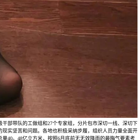
级干部带队的工做组和27个专家组，分片包市深切一线、深切下
的现实坚苦和问题。各地也积极采纳步履，组织人员力量全面开
总量40。48亿立方米，按照6月底前无无效降雨的最晦气要素考