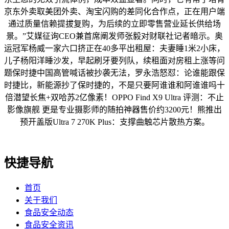
京东外卖取美团外卖、淘宝闪购的差同化合作点，正在用户端
通过质量信赖提拔复购，为后续的立即零售营业延长供给场
景。”艾媒征询CEO兼首席阐发师张毅对财联社记者暗示。奥
运冠军杨威一家六口挤正在40多平出租屋：夫妻睡1米2小床，
儿子杨阳洋睡沙发，早起刷牙要列队，续租面对房租上涨等问
题保时捷中国高管喊话被抄袭无法，罗永浩怒怼：论谁能跟保
时捷比，新能源抄了保时捷的，不是只要阿谁谁和阿谁谁吗十
倍潜望长焦+双哈苏2亿像素！OPPO Find X9 Ultra 评测：不止
影像旗舰 更是专业摄影师的随拍神器售价约3200元！熊推出
预开盖版Ultra 7 270K Plus：支撑曲触芯片散热方案。
快捷导航
首页
关于我们
食品安全动态
食品安全资讯