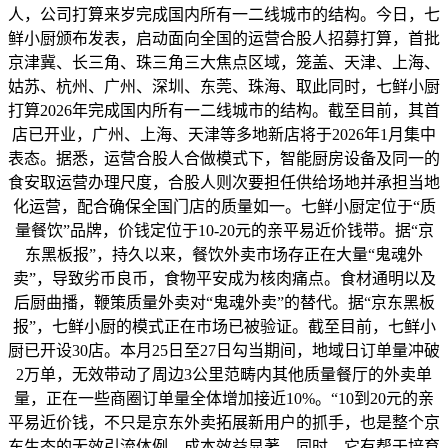
人，公司打算来岁完成国内所有一二线城市的结构。今日，七
鲜小厨颁布发表，启动面向全国的运营合股人招募打算，首批
京津冀、长三角、珠三角三大焦点区域，笼盖、天津、上海、
姑苏、杭州、广州、深圳、东莞、珠海、取此同时，七鲜小厨
打算2026年完成国内所有一二线城市的结构。截至目前，其首
店已开业，广州、上海、天津等多地新店将于2026年1月集中
表态。据悉，运营合股人合做模式下，智能厨房设备及同一的
食安取运营办理尺度，合股人则次要担任供给场地并承担当地
化运营，配合确保全国门店的质量如一。七鲜小厨定位于“质
量餐饮”品牌，价钱定位于10-20元的亲平易近价钱带。据“京
东黑板报”，持久以来，餐饮外卖市场存正在大量“鬼魂外
卖”，导致劣币良币，食物平安成为核肉痛点。食材通明以及
后厨曲播，鞭策质量外卖对“鬼魂外卖”的替代。据“京东黑板
报”，七鲜小厨的模式正在市场已被验证。截至目前，七鲜小
厨已开设30店。本月25日至27日勾当期间，地域日订单量冲破
2万单，无效带动了周边3公里范畴内其他质量餐厅的外卖单
量，正在一些商圈订单量全体增加接近10%。“10到20元的亲
平易近价钱，不只是京东外卖拓展新用户的抓手，也是整个京
东生态的无效引流体例，成本效益显著。同时，它有帮于培育