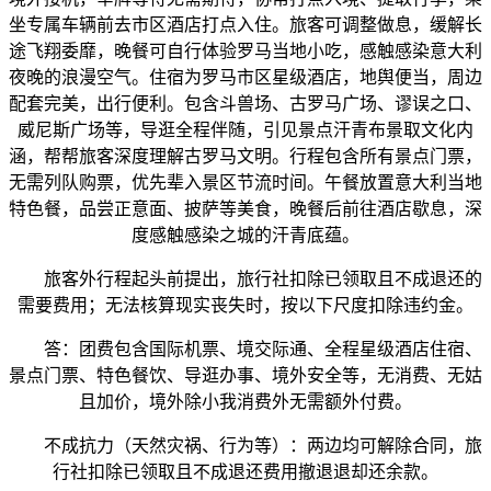
坐专属车辆前去市区酒店打点入住。旅客可调整做息，缓解长
途飞翔委靡，晚餐可自行体验罗马当地小吃，感触感染意大利
夜晚的浪漫空气。住宿为罗马市区星级酒店，地舆便当，周边
配套完美，出行便利。包含斗兽场、古罗马广场、谬误之口、
威尼斯广场等，导逛全程伴随，引见景点汗青布景取文化内
涵，帮帮旅客深度理解古罗马文明。行程包含所有景点门票，
无需列队购票，优先辈入景区节流时间。午餐放置意大利当地
特色餐，品尝正意面、披萨等美食，晚餐后前往酒店歇息，深
度感触感染之城的汗青底蕴。
旅客外行程起头前提出，旅行社扣除已领取且不成退还的
需要费用；无法核算现实丧失时，按以下尺度扣除违约金。
答：团费包含国际机票、境交际通、全程星级酒店住宿、
景点门票、特色餐饮、导逛办事、境外安全等，无消费、无姑
且加价，境外除小我消费外无需额外付费。
不成抗力（天然灾祸、行为等）：两边均可解除合同，旅
行社扣除已领取且不成退还费用撤退退却还余款。