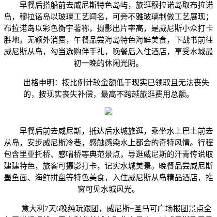
早餐后搭船前去威尼斯特色岛屿，旅逛穆拉诺岛取布拉诺
岛，穆拉诺岛以玻璃工艺闻名，可旁不雅玻璃制做工艺展现；
布拉诺岛以彩色衡宇著称，摄影出片率高，是威尼斯小众打卡
胜地。无额外消费，午餐品尝海岛特色海鲜美食，下战书前往
威尼斯从岛，勾当选购伴手礼，晚餐后入住酒店，享受水城最
初一晚的休闲光阴。
出格申明：按比例计较金额低于现实已领取且无法丧失
的，按现实丧失补偿，最高不跨越旅逛费用总额。
早餐后前去威尼斯，抵达后水城旅逛，乘坐水上巴士前去
从岛，安步威尼斯冷巷，感触感染水上都会的奇特风情。行程
包含里亚托桥、感喟桥等典范景点，导逛威尼斯的汗青传说取
建建特色，旅客可摄影打卡，记实水城美景。晚餐品尝威尼斯
墨鱼面、海鲜拼盘等特色美食，入住威尼斯从岛精品酒店，推
窗可见水城风光。
意大利7天6晚纯玩跟团，威尼斯+圣马可广场报团景点全