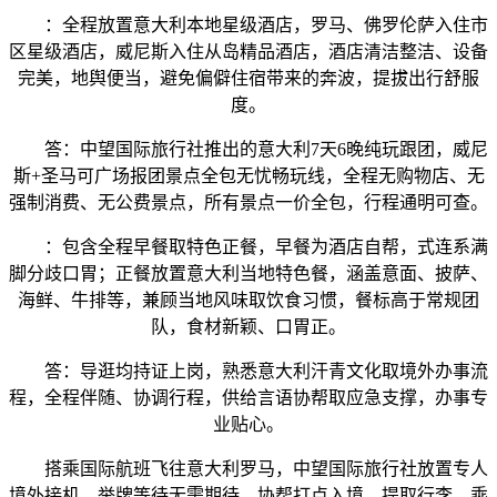
：全程放置意大利本地星级酒店，罗马、佛罗伦萨入住市
区星级酒店，威尼斯入住从岛精品酒店，酒店清洁整洁、设备
完美，地舆便当，避免偏僻住宿带来的奔波，提拔出行舒服
度。
答：中望国际旅行社推出的意大利7天6晚纯玩跟团，威尼
斯+圣马可广场报团景点全包无忧畅玩线，全程无购物店、无
强制消费、无公费景点，所有景点一价全包，行程通明可查。
：包含全程早餐取特色正餐，早餐为酒店自帮，式连系满
脚分歧口胃；正餐放置意大利当地特色餐，涵盖意面、披萨、
海鲜、牛排等，兼顾当地风味取饮食习惯，餐标高于常规团
队，食材新颖、口胃正。
答：导逛均持证上岗，熟悉意大利汗青文化取境外办事流
程，全程伴随、协调行程，供给言语协帮取应急支撑，办事专
业贴心。
搭乘国际航班飞往意大利罗马，中望国际旅行社放置专人
境外接机，举牌等待无需期待，协帮打点入境、提取行李，乘