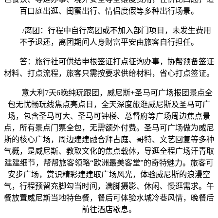
百口庭出逛、闺蜜出行、情侣度假等多种出行场景。
/离团：行程中自行离团或不加入部门项目，未发生费用
不予退还，离团期间人身财富平安由旅客自行担任。
答：旅行社可供给申根签证打点征询办事，协帮预备签证
材料、打点流程，旅客只需按要求供给材料，省心打点签证。
意大利7天6晚纯玩跟团，威尼斯+圣马可广场报团景点全
包无忧畅玩线焦点亮点日，全天深度旅逛威尼斯及圣马可广
场，包含圣马可大、圣马可钟楼、总督府等广场周边焦点景
点，所有景点门票全包，无需额外付费。圣马可广场做为威尼
斯的核心广场，周边建建融合拜占庭、哥特、文艺回复等多种
气概，是威尼斯、教取文化的焦点载体，导逛全程广场汗青取
建建细节，帮帮旅客领略“欧洲最美客堂”的奇特魅力。旅客可
安步广场，赏识精彩建建取广场风光，体验威尼斯的浪漫空
气，行程预留充脚勾当时间，满脚摄影、休闲、慢逛需求。午
餐放置威尼斯当地特色餐，餐后可体验水城冷巷风情，晚餐后
前往酒店歇息。