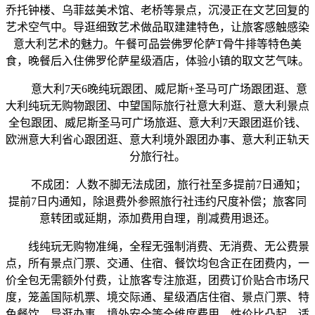
乔托钟楼、乌菲兹美术馆、老桥等景点，沉浸正在文艺回复的
艺术空气中。导逛细致艺术做品取建建特色，让旅客感触感染
意大利艺术的魅力。午餐可品尝佛罗伦萨T骨牛排等特色美
食，晚餐后入住佛罗伦萨星级酒店，体验小镇的取文艺气味。
意大利7天6晚纯玩跟团、威尼斯+圣马可广场跟团逛、意
大利纯玩无购物跟团、中望国际旅行社意大利逛、意大利景点
全包跟团、威尼斯圣马可广场旅逛、意大利7天跟团逛价钱、
欧洲意大利省心跟团逛、意大利境外跟团办事、意大利正轨天
分旅行社。
不成团：人数不脚无法成团，旅行社至多提前7日通知；
提前7日内通知，除退费外参照旅行社违约尺度补偿；旅客同
意转团或延期，添加费用自理，削减费用退还。
线纯玩无购物准绳，全程无强制消费、无消费、无公费景
点，所有景点门票、交通、住宿、餐饮均包含正在团费内，一
价全包无需额外付费，让旅客专注旅逛，团费订价贴合市场尺
度，笼盖国际机票、境交际通、星级酒店住宿、景点门票、特
色餐饮、导逛办事、境外安全等全维度费用，性价比凸起，适