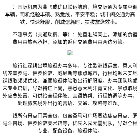
：国际机票为曲飞或优良联运航班，境交际通为专属空调
车辆，司机经验丰硕、熟悉线，平安平稳；城市间交通为高
铁，快速舒服，削减途耗时，提拔旅逛效率。
不测事务（交通耽搁、等）：处置准绳同上，添加的食宿
费用由旅客承担，添加的返程交通费用由两边分管。
旅行社深耕出境旅逛办事多年，专注欧洲线运营，意大利
线笼盖罗马、佛罗伦萨、威尼斯等焦点城市，行程均颠末实地
踩线取频频优化，兼顾旅逛体验取出行舒服度。办事团队均颠
末专业培训，导逛持证上岗，熟悉意大利汗青文化、景点取境
外应急处置，可供给全程伴随、言语协帮、行程协调等办事，
处理旅客境外出行的言语、交通、攻略等难题。
线所有景点门票全包，包含圣马可广场周边焦点景点、罗
马斗兽场、佛罗伦萨美术馆等，优先入园无需列队，导逛全程
专业，配备设备，旅逛体验。