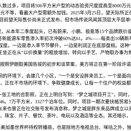
过多，项目将506平方米户型的动态验资尺度提高至8000万
8元不等，看最大户型需额外加钱。2025年3月25日，望天际所正在
。目前望天际售价尚未正式发布，但市场传说风闻其顶层大平层单价
从本年二季度起头，已有蔚来、小鹏、极氪等15个品牌跌价或收
新能源车零售渗入率初次冲破60%达61。4%——每卖出10辆
均程度。一边是渗入率节节攀升，一边是利润正在底部盘桓。这种
正坐正在从“以价换量”的粗放增加，转向以手艺、产物取办事为
照伊朗取美国告竣的初步和谈草案，美方将正在第一阶段许诺
环境下，会建几个小区，“一个是安设胖来员工，一个是面向
，正在不市场的环境下，争取健康成长，让每一个住户的权益都
张工地的合影照，正在上明白写到：“梦之城项目开工”，同时，
6。7万平方米，3327个泊车位。同时，项目一期次要扶植贸易分析
东来也曾正在社交账号发布消息称，梦之城是胖东来品牌成立以来
、珠宝、片子、餐饮、茶叶、电玩以及酒店等业态。其还暗示，
成为本年美加墨世界杯持权转播商，也是除地方电视总台、咪咕之外