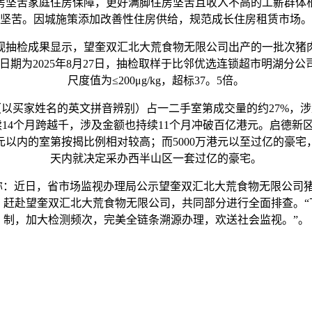
坚苦家庭住房保障，更好满脚住房坚苦且收入不高的工薪群体根
坚苦。因城施策添加改善性住房供给，规范成长住房租赁市场。
抽检成果显示，望奎双汇北大荒食物无限公司出产的一批次猪肉
2025年8月27日，抽检取样于比邻优选连锁超市明湖分公司。经
尺度值为≤200μg/kg，超标37。5倍。
买家姓名的英文拼音辨别）占一二手室第成交量的约27%，涉及金
续14个月跨越千，涉及金额也持续11个月冲破百亿港元。启德
港元以内的室第按揭比例相对较高；而5000万港元以至过亿的豪
天内就决定采办西半山区一套过亿的豪宅。
：近日，省市场监视办理局公示望奎双汇北大荒食物无限公司
，赶赴望奎双汇北大荒食物无限公司，共同部分进行全面排查。“
制，加大检测频次，完美全链条溯源办理，欢送社会监视。”。