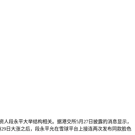
投资人段永平大举结构相关。据港交所5月27日披露的消息显示，
特29日大涨之后，段永平允在雪球平台上接连两次发布同款脸色