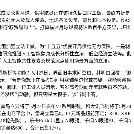
年代成立永世月球，供宇航员正在该持久糊口取工做，最终方针是
球发射无人及载人使命，运送各类设备、载具和根本设备。NAS
科学取贸易勾当”。打算描述月球规模将达数百平方英里，堪比
全面加强立法工做，为“十五五”优良开局供给无力保障。一是制
速研究推进人工智能健康成长分析性立法，低空经济立法等。此
安等人工智能共性要素及规范沉点使用场景方面的立法。
解析等功能？5月27日，界面旧事求问豆包，其明白回覆：“测
示，“若是你想正在高考期间用我辅帮进修或答疑，我能够帮你
平台。腾讯一位工做人员暗示，客岁高考期间元宝就明白不答题。
还没切当动静，但只需是大模子，该当城市有。
鸟立异将于5月27日发布V4系列眼镜，科大讯飞则将于5月28
电商平台中，雷鸟立异已0。01元新品超前预定；ROG XRE
抢先购），乐奇Rokid带显示AI眼镜、千问AI眼镜S1、千问A
7天内销量达600+，合计已售1万+。