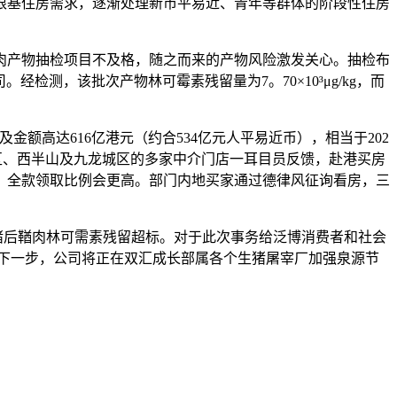
基住房需求，逐渐处理新市平易近、青年等群体的阶段性住房
产物抽检项目不及格，随之而来的产物风险激发关心。抽检布
检测，该批次产物林可霉素残留量为7。70×10³μg/kg，而
额高达616亿港元（约合534亿元人平易近币），相当于202
新区、西半山及九龙城区的多家中介门店一耳目员反馈，赴港买房
宅，全款领取比例会更高。部门内地买家通过德律风征询看房，三
猪后鞧肉林可需素残留超标。对于此次事务给泛博消费者和社会
下一步，公司将正在双汇成长部属各个生猪屠宰厂加强泉源节