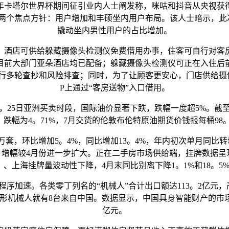
2年卡塔尔世界杯期间征引业内人士阐发称，咪咕和抖音从央视获
两个焦点方针：用户增加和丰硕坐内用户布局。该人士暗示，此
撬动坐内男性用户的占比增加。
酒店可供给躲藏摄像头检测仪免费借用办事，住客可自行对客房
目前大部门亚朵酒店均已配备；躲藏摄像头检测仪可正在入住后
行多轮查抄和风险排查；同时，为了让顾客更安心，门店供给摄像
P上通过“客房送物”入口借用。
日亚洲买卖时段，国际油价显著下跌，跌幅一度超5%。截至时
，跌幅为4。71%，7月交货的伦敦布伦特原油期货价钱报每桶98。
套，环比增加5。4%，同比增加13。4%，年内初次单月同比转
5%，增幅较4月份进一步扩大。正在二手房市场供给端，挂牌数据
，、上海挂牌量波动性下降，4月末同比别离下降1。1%和18。5%
速。各类零丁列名的“机械人”合计出口额达113。2亿元，
台人形机械人就有8台来自中国。数据显示，中国具身智能财产的市场规
亿元。