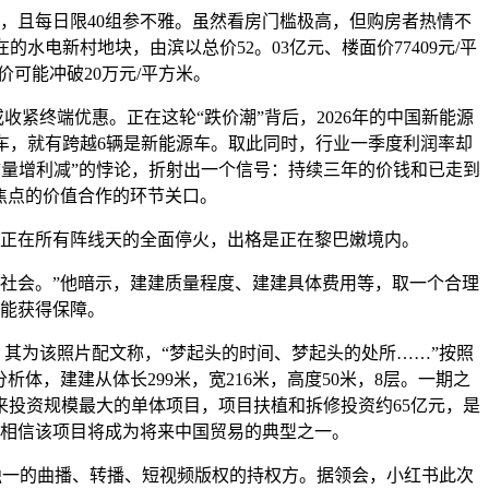
元，且每日限40组参不雅。虽然看房门槛极高，但购房者热情不
的水电新村地块，由滨以总价52。03亿元、楼面价77409元/平
可能冲破20万元/平方米。
紧终端优惠。正在这轮“跌价潮”背后，2026年的中国新能源
新车，就有跨越6辆是新能源车。取此同时，行业一季度利润率却
“量增利减”的悖论，折射出一个信号：持续三年的价钱和已走到
焦点的价值合作的环节关口。
正在所有阵线天的全面停火，出格是正在黎巴嫩境内。
社会。”他暗示，建建质量程度、建建具体费用等，取一个合理
能获得保障。
其为该照片配文称，“梦起头的时间、梦起头的处所……”按照
体，建建从体长299米，宽216米，高度50米，8层。一期之
投资规模最大的单体项目，项目扶植和拆修投资约65亿元，是
相信该项目将成为将来中国贸易的典型之一。
，独一的曲播、转播、短视频版权的持权方。据领会，小红书此次