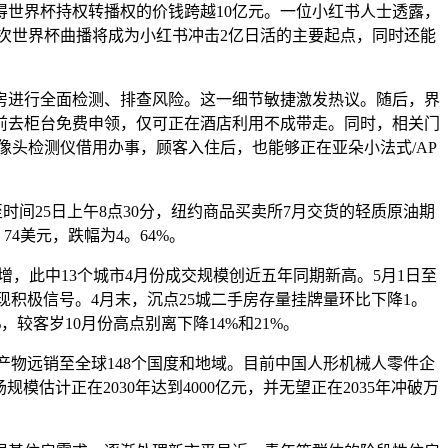
得世界杯持权转播权的价钱跨越10亿元。一位小红书人士透露，
次世界杯曲播将成为小红书冲击2亿日活的主要起点，同时还能
进行全面检测、排查风险。这一细节敏捷激发热议。随后，界
前去柜台免费申领，仅可正在酒店利用不成带走。同时，相关门
头检测仪借用办事，顾客入住后，也能够正在亚朵小法式/AP
间25日上午8点30分，纽约商品买卖所7月交货的轻质原油期
74美元，跌幅为4。64%。
增，此中13个城市4月份成交规模创近五年同期新高。5月1日至
呈现积极信号。4月末，沉点25城二手房存量挂牌量环比下降1。
，较客岁10月份高点别离下降14%和21%。
产物远销至全球148个国度和地域。目前中国人形机械人零件企
模估计正在2030年达到4000亿元，并无望正在2035年冲破万