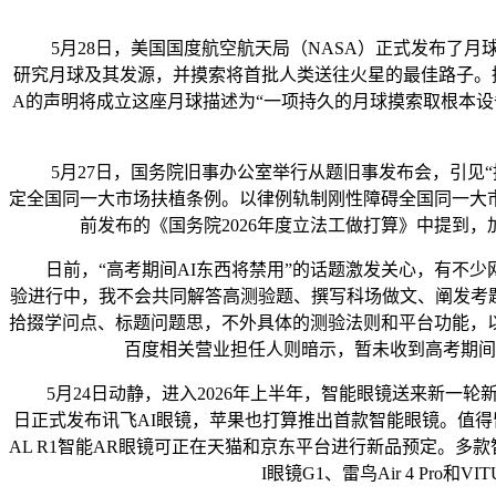
5月28日，美国国度航空航天局（NASA）正式发布了月球
研究月球及其发源，并摸索将首批人类送往火星的最佳路子。据
A的声明将成立这座月球描述为“一项持久的月球摸索取根本
5月27日，国务院旧事办公室举行从题旧事发布会，引见“推
定全国同一大市场扶植条例。以律例轨制刚性障碍全国同一大
前发布的《国务院2026年度立法工做打算》中提到
日前，“高考期间AI东西将禁用”的话题激发关心，有不少网
验进行中，我不会共同解答高测验题、撰写科场做文、阐发考
拾掇学问点、标题问题思，不外具体的测验法则和平台功能，以
百度相关营业担任人则暗示，暂未收到高考期间
5月24日动静，进入2026年上半年，智能眼镜送来新一轮新
日正式发布讯飞AI眼镜，苹果也打算推出首款智能眼镜。值得留
AL R1智能AR眼镜可正在天猫和京东平台进行新品预定。多款智
I眼镜G1、雷鸟Air 4 Pro和