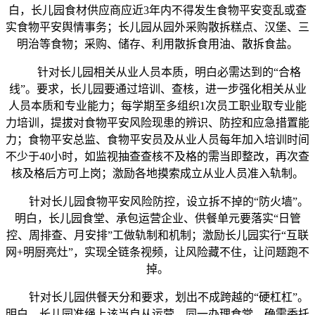
白，长儿园食材供应商应近3年内不得发生食物平安变乱或查
实食物平安舆情事务；长儿园从园外采购散拆糕点、汉堡、三
明治等食物；采购、储存、利用散拆食用油、散拆食盐。
针对长儿园相关从业人员本质，明白必需达到的“合格
线”。要求，长儿园要通过培训、查核，进一步强化相关从业
人员本质和专业能力；每学期至多组织1次员工职业取专业能
力培训，提拔对食物平安风险现患的辨识、防控和应急措置能
力；食物平安总监、食物平安员及从业人员每年加入培训时间
不少于40小时，如监视抽查查核不及格的需当即整改，再次查
核及格后方可上岗；激励各地摸索成立从业人员准入轨制。
针对长儿园食物平安风险防控，设立拆不掉的“防火墙”。
明白，长儿园食堂、承包运营企业、供餐单元要落实“日管
控、周排查、月安排”工做轨制和机制；激励长儿园实行“互联
网+明厨亮灶”，实现全链条视频，让风险藏不住，让问题跑不
掉。
针对长儿园供餐天分和要求，划出不成跨越的“硬杠杠”。
明白，长儿园准绳上该当自从运营、同一办理食堂。确需委托