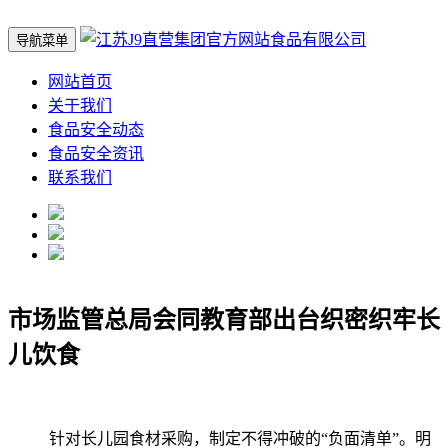
导航菜单
网站首页
关于我们
食品安全动态
食品安全资讯
联系我们
市场监管总局会同教育部出台织密织牢长
儿饮食
针对长儿园食材采购，制定不得冲破的“负面清单”。明