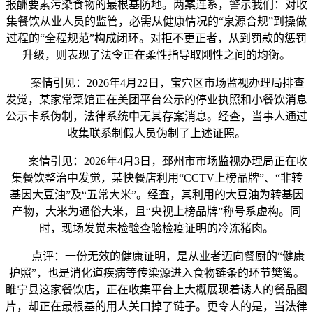
报酬要素污染食物的最根基防地。两案连系，警示我们：对收
集餐饮从业人员的监管，必需从健康情况的“泉源合规”到操做
过程的“全程规范”构成闭环。对拒不更正者，从到罚款的惩罚
升级，则表现了法令正在柔性指导取刚性之间的均衡。
案情引见：2026年4月22日，宝穴区市场监视办理局排查
发觉，某家常菜馆正在美团平台公示的停业执照和小餐饮消息
公示卡系伪制，法律系统中无其存案消息。经查，当事人通过
收集联系制假人员伪制了上述证照。
案情引见：2026年4月3日，邳州市市场监视办理局正在收
集餐饮整治中发觉，某快餐店利用“CCTV上榜品牌”、“非转
基因大豆油”及“五常大米”。经查，其利用的大豆油为转基因
产物，大米为通俗大米，且“央视上榜品牌”称号系虚构。同
时，现场发觉未检验查验检疫证明的冷冻猪肉。
点评：一份无效的健康证明，是从业者迈向餐厨的“健康
护照”，也是消化道疾病等传染源进入食物链条的环节樊篱。
睢宁县这家餐饮店，正在收集平台上大概展现着诱人的餐品图
片，却正在最根基的用人关口掉了链子。更令人的是，当法律