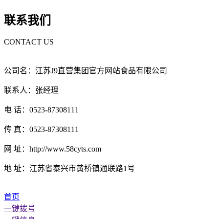
联系我们
CONTACT US
公司名：江苏J9直营集团官方网站食品有限公司
联系人：张经理
电 话：0523-87308111
传 真：0523-87308111
网 址：http://www.58cyts.com
地 址：江苏省泰兴市黄桥镇通联路1号
首页
一键拨号