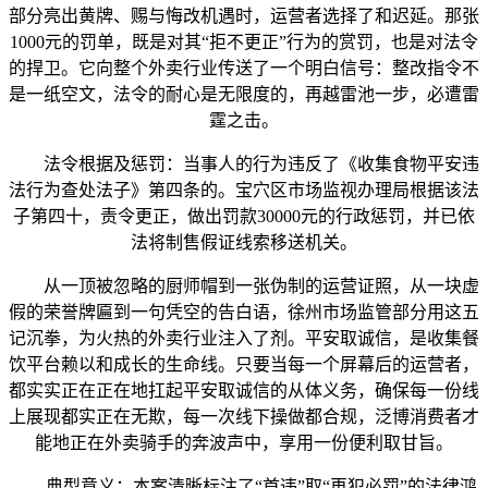
部分亮出黄牌、赐与悔改机遇时，运营者选择了和迟延。那张
1000元的罚单，既是对其“拒不更正”行为的赏罚，也是对法令
的捍卫。它向整个外卖行业传送了一个明白信号：整改指令不
是一纸空文，法令的耐心是无限度的，再越雷池一步，必遭雷
霆之击。
法令根据及惩罚：当事人的行为违反了《收集食物平安违
法行为查处法子》第四条的。宝穴区市场监视办理局根据该法
子第四十，责令更正，做出罚款30000元的行政惩罚，并已依
法将制售假证线索移送机关。
从一顶被忽略的厨师帽到一张伪制的运营证照，从一块虚
假的荣誉牌匾到一句凭空的告白语，徐州市场监管部分用这五
记沉拳，为火热的外卖行业注入了剂。平安取诚信，是收集餐
饮平台赖以和成长的生命线。只要当每一个屏幕后的运营者，
都实实正在正在地扛起平安取诚信的从体义务，确保每一份线
上展现都实正在无欺，每一次线下操做都合规，泛博消费者才
能地正在外卖骑手的奔波声中，享用一份便利取甘旨。
典型意义：本案清晰标注了“首违”取“再犯必罚”的法律鸿