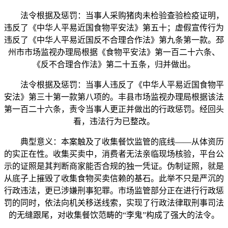
法令根据及惩罚：当事人采购猪肉未检验查验检疫证明，
违反了《中华人平易近国食物平安法》第五十；虚假宣传行为
违反了《中华人平易近国反不合理合作法》第九条第一款。邳
州市市场监视办理局根据《食物平安法》第一百二十六条、
《反不合理合作法》第二十五条，归并做出。
法令根据及惩罚：当事人违反了《中华人平易近国食物平
安法》第三十第一款第八项的。丰县市场监视办理局根据该法
第一百二十六条，责令当事人更正并做出的行政惩罚。经回头
看，违法行为已整改。
典型意义：本案触及了收集餐饮监管的底线——从体资历
的实正在性。收集买卖中，消费者无法亲临现场核验，平台公
示的证照是其判断商家能否合规的独一凭证。伪制证照，就是
从底子上摧毁了收集食物买卖信赖的基石。此举不只是严沉的
行政违法，更已涉嫌刑事犯罪。市场监管部分正在进行行政惩
罚的同时，依法向机关移送线索，实现了行政法律取刑事司法
的无缝跟尾，对收集餐饮范畴的“李鬼”构成了强大的法令。