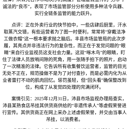
诚法的“良币”，表现了市场监管部分分析使用多种法令兵器、
实行全链条监管的能力跃升。
点评：正在外卖行业的快节拍中，一些店肆后厨里，汗水
取蒸汽交错，有些运营者为了图一时便利，常常将“穿戴洁净
工做衣帽”这一根本要求抛之脑后。丰县市场监管局的此次步
履，其亮点并非违法行为的复杂性，而正在于发觉问题的“眼
睛”来自行业监视员这支社会力量。这双“啄木鸟”的眼睛，盯
住了法律人员放哨间隙的死角，用一张随手拍下的照片，启动
了一次精准的法律。它告诉所有收集餐饮运营者，监管的目光
无处不正在，规范操做不是为了对付查抄，而是必需内化为从
业者雷打不动的肌肉回忆。惩罚虽轻，但“回头看”确保整改到
位，构成了从发觉四处理的完满闭环。
案情引见：2025年12月31日，沛县市场监视办理局查实，
沛县某熟食店吊挂其供货商供给的“非遗传承人”等虚假荣誉进
行宣传。其供货商正在网上采办上述虚假荣誉，并交由当事人
吊挂，以消费者。