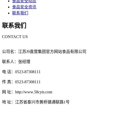
食品安全动态
食品安全资讯
联系我们
联系我们
CONTACT US
公司名：江苏J9直营集团官方网站食品有限公司
联系人：张经理
电 话：0523-87308111
传 真：0523-87308111
网 址：http://www.58cyts.com
地 址：江苏省泰兴市黄桥镇通联路1号