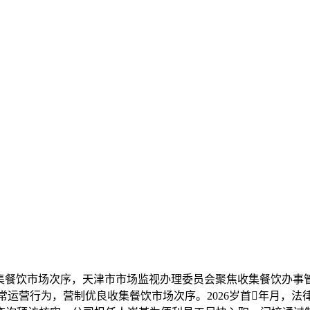
餐饮市场次序，天津市市场监视办理委员会聚焦收集餐饮办事
运营行为，营制优良收集餐饮市场次序。2026岁首年月，