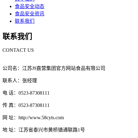
食品安全动态
食品安全资讯
联系我们
联系我们
CONTACT US
公司名：江苏J9直营集团官方网站食品有限公司
联系人：张经理
电 话：0523-87308111
传 真：0523-87308111
网 址：http://www.58cyts.com
地 址：江苏省泰兴市黄桥镇通联路1号