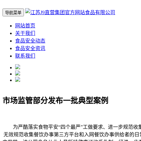
导航菜单
网站首页
关于我们
食品安全动态
食品安全资讯
联系我们
市场监管部分发布一批典型案例
为严酷落实食物平安“四个最严”工做要求、进一步规范收集
无效规范收集餐饮办事第三方平台和入网餐饮办事供给者的日常