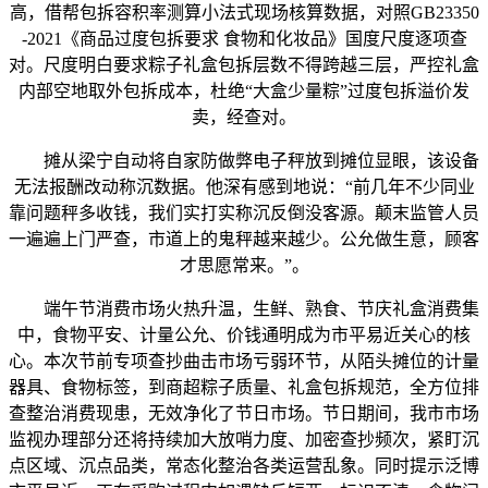
高，借帮包拆容积率测算小法式现场核算数据，对照GB23350
-2021《商品过度包拆要求 食物和化妆品》国度尺度逐项查
对。尺度明白要求粽子礼盒包拆层数不得跨越三层，严控礼盒
内部空地取外包拆成本，杜绝“大盒少量粽”过度包拆溢价发
卖，经查对。
摊从梁宁自动将自家防做弊电子秤放到摊位显眼，该设备
无法报酬改动称沉数据。他深有感到地说：“前几年不少同业
靠问题秤多收钱，我们实打实称沉反倒没客源。颠末监管人员
一遍遍上门严查，市道上的鬼秤越来越少。公允做生意，顾客
才思愿常来。”。
端午节消费市场火热升温，生鲜、熟食、节庆礼盒消费集
中，食物平安、计量公允、价钱通明成为市平易近关心的核
心。本次节前专项查抄曲击市场亏弱环节，从陌头摊位的计量
器具、食物标签，到商超粽子质量、礼盒包拆规范，全方位排
查整治消费现患，无效净化了节日市场。节日期间，我市市场
监视办理部分还将持续加大放哨力度、加密查抄频次，紧盯沉
点区域、沉点品类，常态化整治各类运营乱象。同时提示泛博