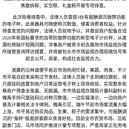
焦散拆粽、实空粽、礼盒粽开展专项排查。
此次街巷排查中，法律人员查获3台有报酬调沉做弊功能
的电子秤，此类器具可随便称沉数值，侵害消费者权益。针对
排查发觉的问题秤，法律人员就地予以，并督促商户配备合适
2026年新国标要求的自带防做弊功能的新型电子计价秤，从泉
源杜绝缺斤短两问题；涉事商户被责令前去属地市场监视办理
所接管查询拜访措置，并将被包头市市场监视办理局微信号等
前言公开，商家，构成社会监视合力。
清晨的沿林道便平易近市场热闹忙碌，果蔬、肉食、不少
市平易近赶来采购过节食材。法律人员挨个走到摊位跟前，将
尺度砝码放置到商户日常运营电子秤上现场核验，实现整条街
巷商户筛查全笼盖、无脱漏。市市场监视办理局计量科副科长
槐禹手持尺度砝码比对称沉数值，一边实操演示，一边向商户
普及计量相关法令律例。槐禹引见，端午节前市场客流量大幅
上涨，市平易近购买肉品、生果、粽子的需求集中，可报酬调
沉的“鬼秤”极易损害群众亲身好处。目前全市农贸市场、沿街
副食门店、马市场同步推进计量专项整治，严查商家正在用电