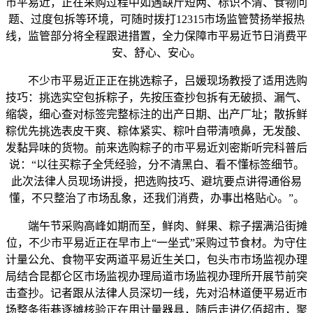
市平易近，正在采购过程中如遇缺斤短两、标识不清、食物问
题、过度包拆等环境，可随时拨打12315市场监管赞扬举报热
线，监管部分将全程跟进措置，全力保障市平易近节日消费平
安、舒心、安心。
不少市平易近正正在挑选粽子，吕媛现场教授了适用选购
技巧：挑选实空包拆粽子，先按压查抄包拆有无破损、漏气、
缩袋，细心查对标签完整标注的出产日期、出产厂址；散拆鲜
粽优先挑选表皮干爽、粽体紧实、粽叶自带清喷鼻，无发酸、
发黏异味的货物。前来选购粽子的市平易近刘密斯听完科普后
说：“以往买粽子全凭经验，分不清黑白、看不懂标签细节。
此次法律人员现场讲授，把选购技巧、避坑要点讲得通俗易
懂，不只整治了市场乱象，还我们消费，办事出格贴心。”。
端午节采购高峰如期而至，鲜肉、鲜果、粽子摆满沿街摊
位，不少市平易近正在早市上“一坐式”采购过节食材。为守住
计量公允、食物平安两道平易近生关口，包头市市场监视办理
局结合昆都仑区市场监视办理局道市场监视办理所开展节前突
击查抄。记者跟从法律人员深切一线，先对沿林道便平易近市
场整条街巷逐摊核验正在用计量器具，随后走进亿佰超市，聚