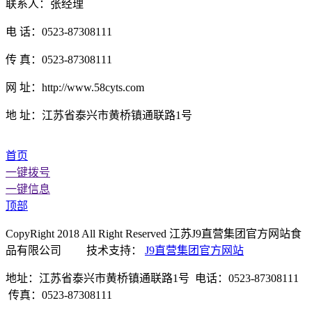
联系人：张经理
电 话：0523-87308111
传 真：0523-87308111
网 址：http://www.58cyts.com
地 址：江苏省泰兴市黄桥镇通联路1号
首页
一键拨号
一键信息
顶部
CopyRight 2018 All Right Reserved 江苏J9直营集团官方网站食
品有限公司 技术支持：
J9直营集团官方网站
地址：江苏省泰兴市黄桥镇通联路1号 电话：0523-87308111
传真：0523-87308111