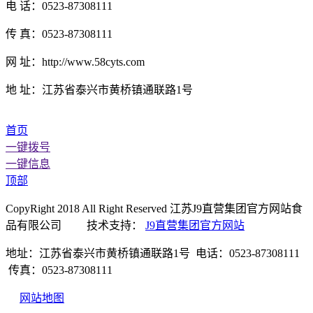
电 话：0523-87308111
传 真：0523-87308111
网 址：http://www.58cyts.com
地 址：江苏省泰兴市黄桥镇通联路1号
首页
一键拨号
一键信息
顶部
CopyRight 2018 All Right Reserved 江苏J9直营集团官方网站食
品有限公司 技术支持：
J9直营集团官方网站
地址：江苏省泰兴市黄桥镇通联路1号 电话：0523-87308111
传真：0523-87308111
网站地图