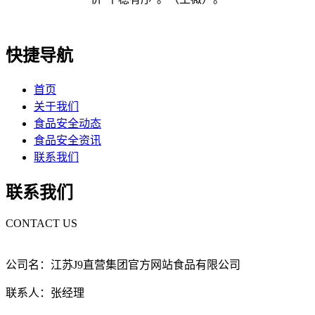
快捷导航
首页
关于我们
食品安全动态
食品安全资讯
联系我们
联系我们
CONTACT US
公司名：江苏J9直营集团官方网站食品有限公司
联系人：张经理