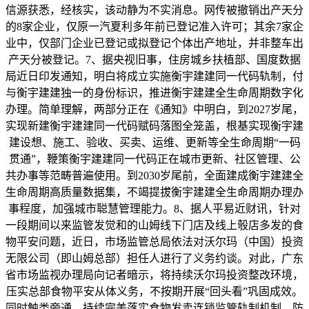
信源获悉，经核实，该动静为不实消息。网传被撤销出产天分
的8家企业，仅原一汽夏利多年前已登记准入许可；其余7家企
业中，仅部门企业已登记或拟登记个体出产地址，并非整车出
产天分被登记。7、据央视旧事，住房城乡扶植部、国度数据
局近日印发通知，明白将成立实施衡宇建建同一代码轨制，付
与衡宇建建独一的身份标识，推进衡宇建建全生命周期数字化
办理。简单理解，两部分正在《通知》中明白，到2027岁尾，
实现新建衡宇建建同一代码赋码落图全笼盖，根基实现衡宇建
建设想、施工、验收、买卖、运维、更新等全生命周期“一码
贯通”，鞭策衡宇建建同一代码正在城市更新、社区管理、公
共办事等范畴普遍使用。到2030岁尾前，全面建成衡宇建建全
生命周期高质量数据集，不竭提拔衡宇建建全生命周期办理办
事程度，加强城市聪慧管理能力。8、据人平易近财讯，针对
一段期间以来监管发觉和的山姆线下门店及线上彀店多发的食
物平安问题，近日，市场监管总局依法对沃尔玛（中国）投资
无限公司（即山姆总部）担任人进行了义务约谈。对此，广东
省市场监视办理局向记者暗示，将持续沃尔玛投资整改环境，
压实总部食物平安从体义务，不按期开展“回头看”巩固成效。
同时触类旁通，持续完美落实食物发卖连锁监管轨制机制，防