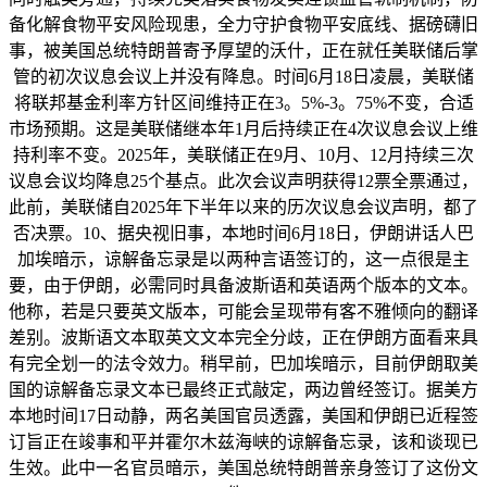
备化解食物平安风险现患，全力守护食物平安底线、据磅礴旧
事，被美国总统特朗普寄予厚望的沃什，正在就任美联储后掌
管的初次议息会议上并没有降息。时间6月18日凌晨，美联储
将联邦基金利率方针区间维持正在3。5%-3。75%不变，合适
市场预期。这是美联储继本年1月后持续正在4次议息会议上维
持利率不变。2025年，美联储正在9月、10月、12月持续三次
议息会议均降息25个基点。此次会议声明获得12票全票通过，
此前，美联储自2025年下半年以来的历次议息会议声明，都了
否决票。10、据央视旧事，本地时间6月18日，伊朗讲话人巴
加埃暗示，谅解备忘录是以两种言语签订的，这一点很是主
要，由于伊朗，必需同时具备波斯语和英语两个版本的文本。
他称，若是只要英文版本，可能会呈现带有客不雅倾向的翻译
差别。波斯语文本取英文文本完全分歧，正在伊朗方面看来具
有完全划一的法令效力。稍早前，巴加埃暗示，目前伊朗取美
国的谅解备忘录文本已最终正式敲定，两边曾经签订。据美方
本地时间17日动静，两名美国官员透露，美国和伊朗已近程签
订旨正在竣事和平并霍尔木兹海峡的谅解备忘录，该和谈现已
生效。此中一名官员暗示，美国总统特朗普亲身签订了这份文