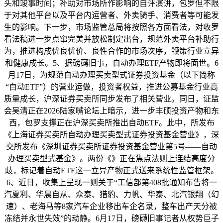
头和竣事时间；补助对市场所作影响的自评演讲，包罗但不限
于对其他平台以及平台内运营者、外卖骑手、消费者等可能发
生的影响。下一步，市场监管总局将按照各方面看法，对收罗
看法稿进一步点窜完美并放松制定出台，规范外卖平台补助行
为，推进构成优良优价、良性合作的市场次序，鞭策行业立异
和健康成长。5、据磅礴旧事，自动办理ETF产物即将面世。6
月17日，为规范自动办理买卖型式证券投资基金（以下简称
“自动ETF”）的营业运做，投资者权益，推进公募基金行业高
质量成长，沪深证券买卖所同步发布了相关营业。同日，证监
会吴清正在2026陆家嘴论坛上暗示，进一步丰硕投资产物和东
西，包罗支撑正在沪深买卖所推出自动ETF。此中，所发布
《上海证券买卖所自动办理买卖型式证券投资基金营业》，深
交所发布《深圳证券买卖所证券投资基金营业第5号——自动
办理买卖型式基金》。两份《》正在焦点法则上连结高度分
歧，标记着自动ETF这一立异产物正式送来系统性监管框架。
6、近日，收集上呈现一则关于“工信部第408批通知布告将一
汽夏利、华晨自从、众泰、猎豹、力帆、华泰、北汽银翔（幻
速）、老海马等8家汽车企业移出车企名录，整车出产天分被
冻结并永世失效”的动静。6月17日，磅礴旧事记者从权势巨子