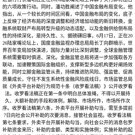
的六项政策行动。同时，潘功胜阐述了中国金融布局变化，他
指出，从一个较长的时间区间看，中国金融布局的变化，底子
上反映了经济布局的深度调整和经济增加动能的新旧转换，金
融系统取财产布局转型升级的动态适配，以及金融供给侧布局
性的持续深化，是持久性、3、据磅礴旧事，6月17日，正在20
26陆家嘴论坛上，国度金融监视办理总局局长丁向群暗示，世
界百年变局加快演进，国际力量对比深刻调整，全球金融管理
系统需要取时俱进、深化。金融监管总局将进一步加强取各方
联动，加速鞭策国际金融组织，支撑新型多边机构更好阐扬效
能，同时立脚金融监管从责，持续推进防风险、强监管、促高
质量成长，守住不发生系统性金融风险底线日，市场监管总局
就《外卖平台补助行为规范十条（收罗看法稿）》公开收罗看
法。收罗看法稿正在第一条中明白总体准绳，不得以开展持
久、大额补助的手段和体例，解除、市场所作，市场所作次
序。收罗看法稿第六条，外卖平台开展补助勾当，需至多提前
7日向社会公开补助的次要消息，接管社会监视。收罗看法稿
第七条要求，外卖平台开展补助勾当，向社会公开的消息包罗
补助资金来历；补助的金额、类型和实施体例；实施补助的起