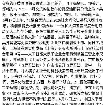
交货的轻质原油期货价钱上涨74美分，收于每桶76。79美元，
涨幅为0。97%；8月交货的伦敦布伦特原油期货价钱上涨59美
分，收于每桶79。55美元，涨幅为0。75%。1、据磅礴旧事，
6月17日上午，证监会吴清正在2026陆家嘴论坛进行从题时暗
示，科创板将放松推出2项办法：一是扩大第五套尺度合用范
畴至人工智能范畴，积极支撑优良人工智能大模子企业上市；
二是落实成长将来财产计谋摆设，支撑量子科技、生物制制、
具身智能等更多范畴“硬科技”企业正在科创板上市。同日下战
书，上海证券买卖所发布《上海证券买卖所刊行上市审核法则
合用第10号——人工智能大模子企业合用科创板第五套上市尺
度》，并就修订《上海证券买卖所科创板企业刊行上市申报及
保举暂行（收罗看法稿）》向市场公开收罗看法。此中，《》
共十五条，对大模子企业合用科创板第五套上市尺度做出了细
化，正在营业范畴、手艺劣势、阶段性、行业地位、市场空
间、贸易化放置等多方面，均进行了明白。2、据磅礴旧事，
完美短端利率调控机制、创设境外央行回购东西、正在上海自
贸区开展离岸人平易近币外汇买卖试点、研究设立特定情景非
银流动性支撑宏不雅审慎东西等，6月17日上午，中国人平易
近银行行长潘功胜正在2026陆家嘴论坛上详解了央行即将出台