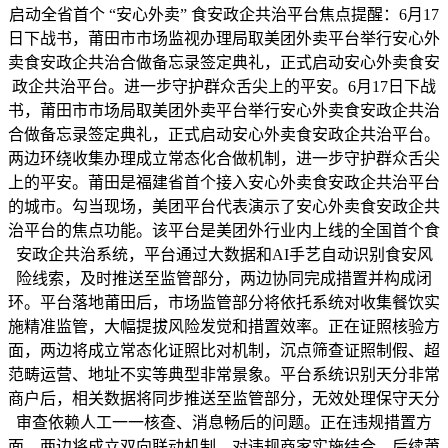
启动全省首个 “安心外卖” 食安政企共治平台焦点提醒：6月17
日下战书，莆田市市场监视办理局取美团外卖平台举行安心外
卖食安政企共治合做备忘录签定典礼，正式启动安心外卖食安
政企共治平台。进一步守护群众舌尖上的平安。6月17日下战
书，莆田市市场局取美团外卖平台举行安心外卖食安政企共治
合做备忘录签定典礼，正式启动安心外卖食安政企共治平台。
两边环绕收集办理成立常态化合做机制，进一步守护群众舌尖
上的平安。莆田是福建省首个接入安心外卖食安政企共治平台
的城市。勾当现场，美团平台代表演示了安心外卖食安政企共
治平台的焦点功能。该平台是美团外行业内上线的全国首个食
安政企共治系统，平台通过大数据和AI手艺自动识别食安风
险线索，及时推送至监管部分，两边协同完成措置并构成闭
环。平台落地莆田后，市场监管部分将依托系统对收集餐饮实
施精准监管，大幅提拔风险发觉和措置效率。正在证照核验方
面，两边将成立常态化证照比对机制，沉点筛查证照制假、超
范畴运营、地址不实等典型非常景象。平台系统识别天分非常
商户后，相关数据将同步推送至监管部分，无效处理保守天分
审查依赖人工一一核查、消息畅后的问题。正在违规措置方
面，两边将成立双向联动机制，对违规商家实施结合。后续莆