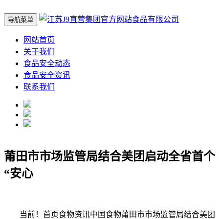
导航菜单
网站首页
关于我们
食品安全动态
食品安全资讯
联系我们
莆田市市场监管局结合美团启动全省首个
“安心
当前！首页食物资讯中国食物莆田市市场监管局结合美团