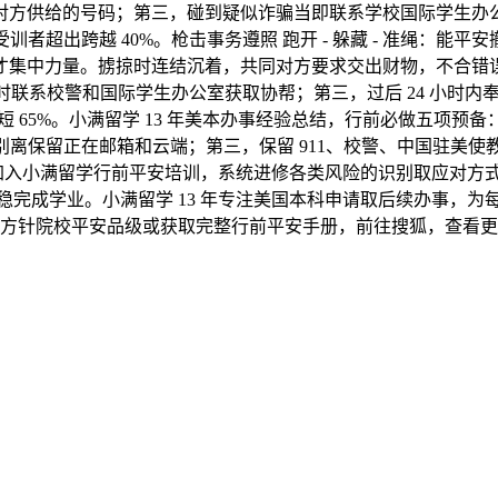
对方供给的号码；第三，碰到疑似诈骗当即联系学校国际学生办
者超出跨越 40%。枪击事务遵照 跑开 - 躲藏 - 准绳：能
才集中力量。掳掠时连结沉着，共同对方要求交出财物，不合错
同时联系校警和国际学生办公室获取协帮；第三，过后 24 小时
65%。小满留学 13 年美本办事经验总结，行前必做五项预备：
，别离保留正在邮箱和云端；第三，保留 911、校警、中国驻
，加入小满留学行前平安培训，系统进修各类风险的识别取应对
完成学业。小满留学 13 年专注美国本科申请取后续办事，
方针院校平安品级或获取完整行前平安手册，前往搜狐，查看更