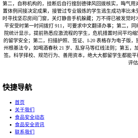
第二，自称机构的，挂断后自行搜刮德律风回拨核实，晦气用
置体例间接决定成果，接管过专业锻炼的学生逃生成功率比未受训
时寻找坚忍房间门窗，关灯静音手机躲藏；万不得已被发觉时
平安受时第一时间拨打 911，可要求中文翻译办事；第二，
院统计显示，提前熟悉应激流程的学生，危机措置时间平均缩短 
的留学安全；第二，扫描护照、签证、I-20 表格存为电子版
州根基法令，如喝酒春秋 21 岁、乱穿马等红线法则；第五
签。科学择校、规范行为、善用资本，绝大大都留学生都能平稳
评估
快捷导航
首页
关于我们
食品安全动态
食品安全资讯
联系我们