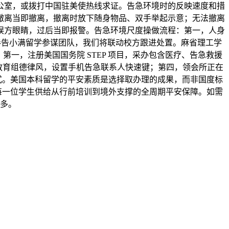
公室，或拨打中国驻美使热线求证。告急环境时的反映速度和措
平安撤离当即撤离，撤离时放下随身物品、双手举起示意；无法撤离
误方眼睛，过后当即报警。告急环境尺度操做流程：第一，人身
内奉告小满留学参谋团队，我们将联动校方跟进处置。麻省理工学
第一，注册美国国务院 STEP 项目，采办包含医疗、告急救援
美使教育组德律风，设置手机告急联系人快速键；第四，领会所正在
方式。美国本科留学的平安素质是选择取办理的成果，而非国度标
为每一位学生供给从行前培训到境外支撑的全周期平安保障。如需
多。