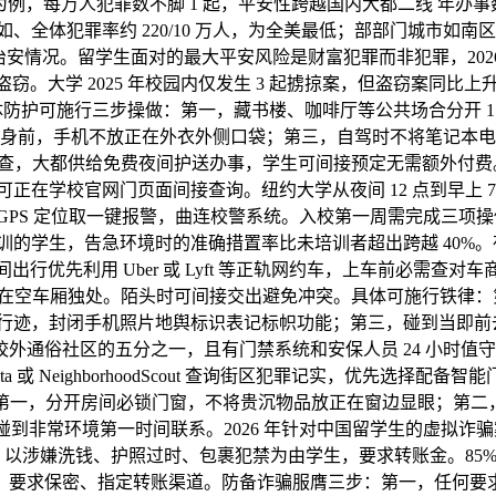
镇为例，每万人犯罪数不脚 1 起，平安性跨越国内大都二线 年办
体犯罪率约 220/10 万人，为全美最低；部部门城市如南区犯
估治安情况。留学生面对的最大平安风险是财富犯罪而非犯罪，2026
学 2025 年校园内仅发生 3 起掳掠案，但盗窃案同比上升 
具体防护可施行三步操做：第一，藏书楼、咖啡厅等公共场合分开
身前，手机不放正在外衣外侧口袋；第三，自驾时不将笔记本电
校园巡查，大都供给免费夜间护送办事，学生可间接预定无需额外付费
正在学校官网门页面间接查询。纽约大学从夜间 12 点到早上 
环，支撑 GPS 定位取一键报警，曲连校警系统。入校第一周需完成
训的学生，告急环境时的准确措置率比未培训者超出跨越 40%。
行优先利用 Uber 或 Lyft 等正轨网约车，上车前必需查
空车厢独处。陌头时可间接交出避免冲突。具体可施行铁律：第一，
迹，封闭手机照片地舆标识表记标帜功能；第三，碰到当即前去
通俗社区的五分之一，且有门禁系统和安保人员 24 小时值守。
a 或 NeighborhoodScout 查询街区犯罪记实，优先
：第一，分开房间必锁门窗，不将贵沉物品放正在窗边显眼；第
非常环境第一时间联系。2026 年针对中国留学生的虚拟诈骗
，以涉嫌洗钱、护照过时、包裹犯禁为由学生，要求转账金。85
、要求保密、指定转账渠道。防备诈骗服膺三步：第一，任何要