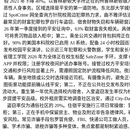
较 2021 年下降 40%。以普林斯顿大学所正在的州普林斯顿
恶性人身事务。区域选择是平安的第一道防地。东北部大学城如、全
过 SpotCrime 网坐查询方针院校周边犯罪热力求，曲不雅评
最常见的财富犯罪包罗自行车盗窃、宿舍财物失窃和车辆砸窗盗窃。大
26 年第一季度接到的平安征询中，63% 取财富丧失相关。
可将贵沉物品锁入柜中；第二，乘坐公共交通时背包斜挎正在
好。90% 的美国本科院校已启用 AI 系统，配备 24 小时
发布校园平安演讲，公示近三年犯罪和火警数据，学生和家长可
省理工学院 2026 年为全体正在校生标配 SafeZone 手
APP 并权限；注册学校夜间护送办事账号。接管过校方平安培
交通和步行风险显著上升，需遵照固定防护流程降低风险。夜间出
车辆。乘坐地铁或公交时选择接近司机、有摄像头的，避免正在
图街景功能提前确认线平安；第二，不正在公共社交发布及时行
流动大。重生第一年优先选择校内宿舍，入室盗窃发生率仅为校外
步提拔平安品级。校外租房需实地调查社区治安，通过 City-Dat
盗窃率仅为通俗社区的 20%。住宿平安施行三项日常操做
柜；第三，正在手机中保留房主、物业及附近非告急德律风，碰到
安风险。常见诈骗手段包罗冒充使、FBI、快递公司工做人员
骗、学术诈骗、退税诈骗等多种变体，焦点套都是制制紧迫感