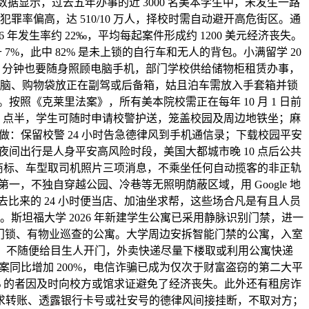
事数据显示，过去五年办事的近 3000 名美本学生中，未发生一路
罪率偏高，达 510/10 万人，择校时需自动避开高危街区。通
 年发生率约 22‰，平均每起案件形成约 1200 美元经济丧失。
7%，此中 82% 是未上锁的自行车和无人的背包。小满留学 20
 1 分钟也要随身照顾电脑手机，部门学校供给储物柜租赁办事，
脑、购物袋放正在副驾或后备箱，姑且泊车需放入手套箱并锁
。按照《克莱里法案》，所有美本院校需正在每年 10 月 1 日前
7 点半，学生可随时申请校警护送，笼盖校园及周边地铁坐；麻
三项操做：保留校警 24 小时告急德律风到手机通信录；下载校园平安
夜间出行是人身平安高风险时段，美国大都城市晚 10 点后公共
对车商标、车型取司机照片三项消息，不乘坐任何自动揽客的非正轨
不独自穿越公园、冷巷等无照明荫蔽区域，用 Google 地
比来的 24 小时便当店、加油坐求帮，这些场合凡是有且人员
斯坦福大学 2026 年新建学生公寓已采用静脉识别门禁，进一
选择配备智能门锁、有物业巡查的公寓。大学周边安拆智能门禁的公寓，入室
二，不随便给目生人开门，外卖快递尽量下楼取或利用公寓快递
案同比增加 200%，电信诈骗已成为仅次于财富盗窃的第二大平
% 的者因及时向校方或馆求证避免了经济丧失。此外还有租房诈
求转账、透露银行卡号或社安号的德律风间接挂断，不取对方；