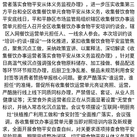
营者落实食物平安从体义务监视办理》，进一步压实收集第三
方平台和全区收集餐饮单元食物平安从体义务，收集餐饮食物
平安底线日，平和平静区市场监管局组织辖区收集餐饮办事运
营单元担任人召开全区收集餐饮办事食物平安培训约谈会，辖
区入网餐饮运营单元担任人、一线余人参会。本次培训约谈
“培训+约谈+摆设”一体化推进，紧扣收集餐饮食物平安监管焦
点，聚焦沉点工做，采纳政策宣讲、以案释法、深切解读《收
集餐饮办事运营者落实食物平安从体义务监视办理》，针对夏
日高温气候沉点强调强化食物原料储存、加工操做、餐品配送
等环节环节规范办理，后厨卫生净乱差、餐品未规范利用食安
封签等消费者赞扬举报核心问题。要求严酷落实“谁运营，谁
担任”的准绳，督促所有收集餐饮运营单元亮证亮照、运营，
严酷施行线上线下同质同标办理，严禁借证、套证、从业人员
健康证等；无堂食外卖运营者应正在从页面显著设置“无堂食”
标识，并纳入常态化沉点监管。会议专项摆设“互联网+明厨亮
灶”扶植推广利用工做和“食安封签”全面推广落实，会议强
调，各收集餐饮办事运营单元要当即对照培训内容及新规要
求，全面开展食物平安自查自纠，对关要求逐项排查食物平安
风险现患，期限完成整改闭环。切实把食物平安从体义务落到